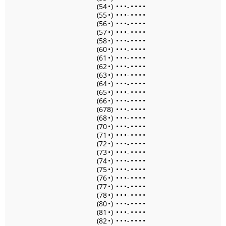
(54
•
)
•
•
•
-
•
•
•
•
(55
•
)
•
•
•
-
•
•
•
•
(56
•
)
•
•
•
-
•
•
•
•
(57
•
)
•
•
•
-
•
•
•
•
(58
•
)
•
•
•
-
•
•
•
•
(60
•
)
•
•
•
-
•
•
•
•
(61
•
)
•
•
•
-
•
•
•
•
(62
•
)
•
•
•
-
•
•
•
•
(63
•
)
•
•
•
-
•
•
•
•
(64
•
)
•
•
•
-
•
•
•
•
(65
•
)
•
•
•
-
•
•
•
•
(66
•
)
•
•
•
-
•
•
•
•
(678)
•
•
•
-
•
•
•
•
(68
•
)
•
•
•
-
•
•
•
•
(70
•
)
•
•
•
-
•
•
•
•
(71
•
)
•
•
•
-
•
•
•
•
(72
•
)
•
•
•
-
•
•
•
•
(73
•
)
•
•
•
-
•
•
•
•
(74
•
)
•
•
•
-
•
•
•
•
(75
•
)
•
•
•
-
•
•
•
•
(76
•
)
•
•
•
-
•
•
•
•
(77
•
)
•
•
•
-
•
•
•
•
(78
•
)
•
•
•
-
•
•
•
•
(80
•
)
•
•
•
-
•
•
•
•
(81
•
)
•
•
•
-
•
•
•
•
(82
•
)
•
•
•
-
•
•
•
•