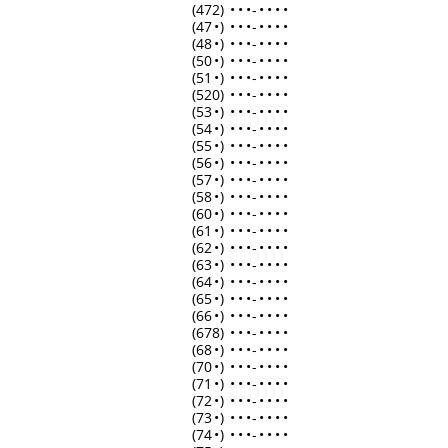
(472)
•
•
•
-
•
•
•
•
(47
•
)
•
•
•
-
•
•
•
•
(48
•
)
•
•
•
-
•
•
•
•
(50
•
)
•
•
•
-
•
•
•
•
(51
•
)
•
•
•
-
•
•
•
•
(520)
•
•
•
-
•
•
•
•
(53
•
)
•
•
•
-
•
•
•
•
(54
•
)
•
•
•
-
•
•
•
•
(55
•
)
•
•
•
-
•
•
•
•
(56
•
)
•
•
•
-
•
•
•
•
(57
•
)
•
•
•
-
•
•
•
•
(58
•
)
•
•
•
-
•
•
•
•
(60
•
)
•
•
•
-
•
•
•
•
(61
•
)
•
•
•
-
•
•
•
•
(62
•
)
•
•
•
-
•
•
•
•
(63
•
)
•
•
•
-
•
•
•
•
(64
•
)
•
•
•
-
•
•
•
•
(65
•
)
•
•
•
-
•
•
•
•
(66
•
)
•
•
•
-
•
•
•
•
(678)
•
•
•
-
•
•
•
•
(68
•
)
•
•
•
-
•
•
•
•
(70
•
)
•
•
•
-
•
•
•
•
(71
•
)
•
•
•
-
•
•
•
•
(72
•
)
•
•
•
-
•
•
•
•
(73
•
)
•
•
•
-
•
•
•
•
(74
•
)
•
•
•
-
•
•
•
•