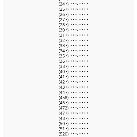
(24
•
)
•
•
•
-
•
•
•
•
(25
•
)
•
•
•
-
•
•
•
•
(26
•
)
•
•
•
-
•
•
•
•
(27
•
)
•
•
•
-
•
•
•
•
(28
•
)
•
•
•
-
•
•
•
•
(30
•
)
•
•
•
-
•
•
•
•
(31
•
)
•
•
•
-
•
•
•
•
(32
•
)
•
•
•
-
•
•
•
•
(33
•
)
•
•
•
-
•
•
•
•
(34
•
)
•
•
•
-
•
•
•
•
(35
•
)
•
•
•
-
•
•
•
•
(36
•
)
•
•
•
-
•
•
•
•
(38
•
)
•
•
•
-
•
•
•
•
(40
•
)
•
•
•
-
•
•
•
•
(41
•
)
•
•
•
-
•
•
•
•
(42
•
)
•
•
•
-
•
•
•
•
(43
•
)
•
•
•
-
•
•
•
•
(44
•
)
•
•
•
-
•
•
•
•
(458)
•
•
•
-
•
•
•
•
(46
•
)
•
•
•
-
•
•
•
•
(472)
•
•
•
-
•
•
•
•
(47
•
)
•
•
•
-
•
•
•
•
(48
•
)
•
•
•
-
•
•
•
•
(50
•
)
•
•
•
-
•
•
•
•
(51
•
)
•
•
•
-
•
•
•
•
(520)
•
•
•
-
•
•
•
•