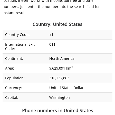
location, it even works with mobile, toll free and other
numbers. Just enter the number into the search field for
instant results.
Country: United States
Country Code:
+1
International Exit
011
Code:
Continent:
North America
2
Area:
9,629,091 km
Population:
310,232,863
Currency:
United States Dollar
Capital:
Washington
Phone numbers in United States