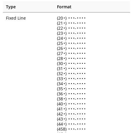
Type
Format
Fixed Line
(20
•
)
•
•
•
-
•
•
•
•
(21
•
)
•
•
•
-
•
•
•
•
(22
•
)
•
•
•
-
•
•
•
•
(23
•
)
•
•
•
-
•
•
•
•
(24
•
)
•
•
•
-
•
•
•
•
(25
•
)
•
•
•
-
•
•
•
•
(26
•
)
•
•
•
-
•
•
•
•
(27
•
)
•
•
•
-
•
•
•
•
(28
•
)
•
•
•
-
•
•
•
•
(30
•
)
•
•
•
-
•
•
•
•
(31
•
)
•
•
•
-
•
•
•
•
(32
•
)
•
•
•
-
•
•
•
•
(33
•
)
•
•
•
-
•
•
•
•
(34
•
)
•
•
•
-
•
•
•
•
(35
•
)
•
•
•
-
•
•
•
•
(36
•
)
•
•
•
-
•
•
•
•
(38
•
)
•
•
•
-
•
•
•
•
(40
•
)
•
•
•
-
•
•
•
•
(41
•
)
•
•
•
-
•
•
•
•
(42
•
)
•
•
•
-
•
•
•
•
(43
•
)
•
•
•
-
•
•
•
•
(44
•
)
•
•
•
-
•
•
•
•
(458)
•
•
•
-
•
•
•
•