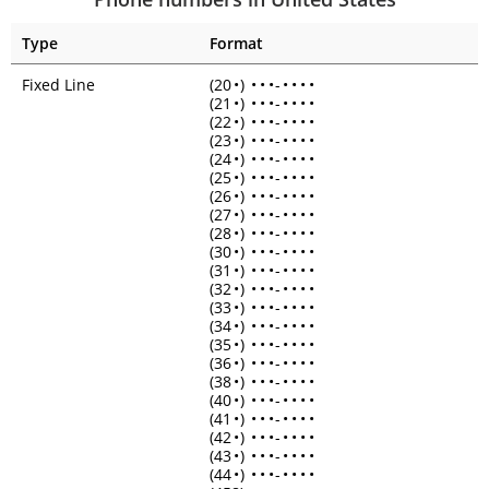
Type
Format
Fixed Line
(20
•
)
•
•
•
-
•
•
•
•
(21
•
)
•
•
•
-
•
•
•
•
(22
•
)
•
•
•
-
•
•
•
•
(23
•
)
•
•
•
-
•
•
•
•
(24
•
)
•
•
•
-
•
•
•
•
(25
•
)
•
•
•
-
•
•
•
•
(26
•
)
•
•
•
-
•
•
•
•
(27
•
)
•
•
•
-
•
•
•
•
(28
•
)
•
•
•
-
•
•
•
•
(30
•
)
•
•
•
-
•
•
•
•
(31
•
)
•
•
•
-
•
•
•
•
(32
•
)
•
•
•
-
•
•
•
•
(33
•
)
•
•
•
-
•
•
•
•
(34
•
)
•
•
•
-
•
•
•
•
(35
•
)
•
•
•
-
•
•
•
•
(36
•
)
•
•
•
-
•
•
•
•
(38
•
)
•
•
•
-
•
•
•
•
(40
•
)
•
•
•
-
•
•
•
•
(41
•
)
•
•
•
-
•
•
•
•
(42
•
)
•
•
•
-
•
•
•
•
(43
•
)
•
•
•
-
•
•
•
•
(44
•
)
•
•
•
-
•
•
•
•