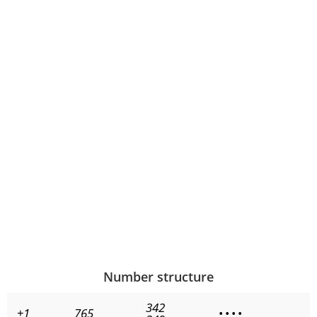
Number structure
342
+1
765
•
•
•
•