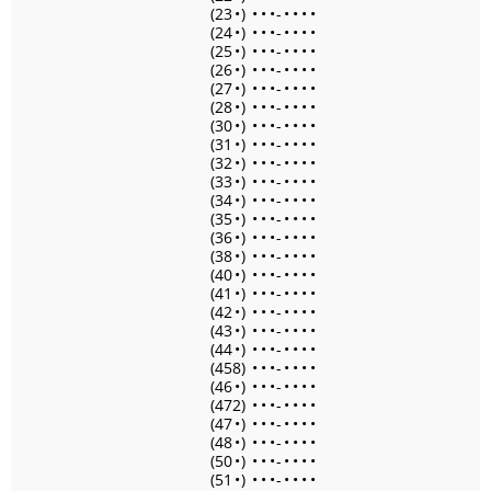
(23
•
)
•
•
•
-
•
•
•
•
(24
•
)
•
•
•
-
•
•
•
•
(25
•
)
•
•
•
-
•
•
•
•
(26
•
)
•
•
•
-
•
•
•
•
(27
•
)
•
•
•
-
•
•
•
•
(28
•
)
•
•
•
-
•
•
•
•
(30
•
)
•
•
•
-
•
•
•
•
(31
•
)
•
•
•
-
•
•
•
•
(32
•
)
•
•
•
-
•
•
•
•
(33
•
)
•
•
•
-
•
•
•
•
(34
•
)
•
•
•
-
•
•
•
•
(35
•
)
•
•
•
-
•
•
•
•
(36
•
)
•
•
•
-
•
•
•
•
(38
•
)
•
•
•
-
•
•
•
•
(40
•
)
•
•
•
-
•
•
•
•
(41
•
)
•
•
•
-
•
•
•
•
(42
•
)
•
•
•
-
•
•
•
•
(43
•
)
•
•
•
-
•
•
•
•
(44
•
)
•
•
•
-
•
•
•
•
(458)
•
•
•
-
•
•
•
•
(46
•
)
•
•
•
-
•
•
•
•
(472)
•
•
•
-
•
•
•
•
(47
•
)
•
•
•
-
•
•
•
•
(48
•
)
•
•
•
-
•
•
•
•
(50
•
)
•
•
•
-
•
•
•
•
(51
•
)
•
•
•
-
•
•
•
•