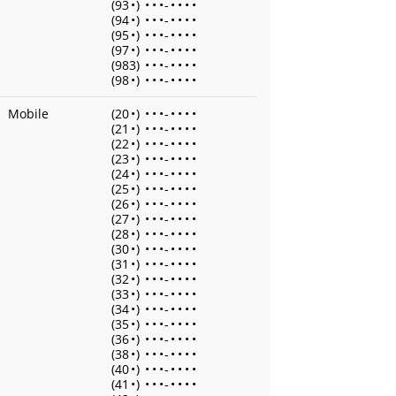
(93
•
)
•
•
•
-
•
•
•
•
(94
•
)
•
•
•
-
•
•
•
•
(95
•
)
•
•
•
-
•
•
•
•
(97
•
)
•
•
•
-
•
•
•
•
(983)
•
•
•
-
•
•
•
•
(98
•
)
•
•
•
-
•
•
•
•
Mobile
(20
•
)
•
•
•
-
•
•
•
•
(21
•
)
•
•
•
-
•
•
•
•
(22
•
)
•
•
•
-
•
•
•
•
(23
•
)
•
•
•
-
•
•
•
•
(24
•
)
•
•
•
-
•
•
•
•
(25
•
)
•
•
•
-
•
•
•
•
(26
•
)
•
•
•
-
•
•
•
•
(27
•
)
•
•
•
-
•
•
•
•
(28
•
)
•
•
•
-
•
•
•
•
(30
•
)
•
•
•
-
•
•
•
•
(31
•
)
•
•
•
-
•
•
•
•
(32
•
)
•
•
•
-
•
•
•
•
(33
•
)
•
•
•
-
•
•
•
•
(34
•
)
•
•
•
-
•
•
•
•
(35
•
)
•
•
•
-
•
•
•
•
(36
•
)
•
•
•
-
•
•
•
•
(38
•
)
•
•
•
-
•
•
•
•
(40
•
)
•
•
•
-
•
•
•
•
(41
•
)
•
•
•
-
•
•
•
•