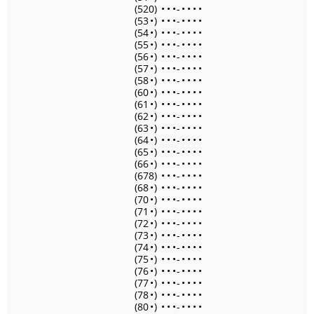
(520)
•
•
•
-
•
•
•
•
(53
•
)
•
•
•
-
•
•
•
•
(54
•
)
•
•
•
-
•
•
•
•
(55
•
)
•
•
•
-
•
•
•
•
(56
•
)
•
•
•
-
•
•
•
•
(57
•
)
•
•
•
-
•
•
•
•
(58
•
)
•
•
•
-
•
•
•
•
(60
•
)
•
•
•
-
•
•
•
•
(61
•
)
•
•
•
-
•
•
•
•
(62
•
)
•
•
•
-
•
•
•
•
(63
•
)
•
•
•
-
•
•
•
•
(64
•
)
•
•
•
-
•
•
•
•
(65
•
)
•
•
•
-
•
•
•
•
(66
•
)
•
•
•
-
•
•
•
•
(678)
•
•
•
-
•
•
•
•
(68
•
)
•
•
•
-
•
•
•
•
(70
•
)
•
•
•
-
•
•
•
•
(71
•
)
•
•
•
-
•
•
•
•
(72
•
)
•
•
•
-
•
•
•
•
(73
•
)
•
•
•
-
•
•
•
•
(74
•
)
•
•
•
-
•
•
•
•
(75
•
)
•
•
•
-
•
•
•
•
(76
•
)
•
•
•
-
•
•
•
•
(77
•
)
•
•
•
-
•
•
•
•
(78
•
)
•
•
•
-
•
•
•
•
(80
•
)
•
•
•
-
•
•
•
•