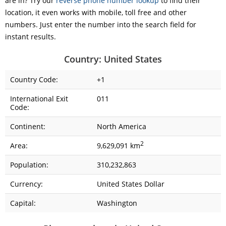
are in? Try our
reverse phone number lookup
to find their
location, it even works with mobile, toll free and other
numbers. Just enter the number into the search field for
instant results.
Country: United States
Country Code:
+1
International Exit
011
Code:
Continent:
North America
2
Area:
9,629,091 km
Population:
310,232,863
Currency:
United States Dollar
Capital:
Washington