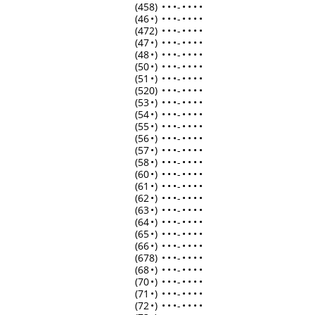
(458)
•
•
•
-
•
•
•
•
(46
•
)
•
•
•
-
•
•
•
•
(472)
•
•
•
-
•
•
•
•
(47
•
)
•
•
•
-
•
•
•
•
(48
•
)
•
•
•
-
•
•
•
•
(50
•
)
•
•
•
-
•
•
•
•
(51
•
)
•
•
•
-
•
•
•
•
(520)
•
•
•
-
•
•
•
•
(53
•
)
•
•
•
-
•
•
•
•
(54
•
)
•
•
•
-
•
•
•
•
(55
•
)
•
•
•
-
•
•
•
•
(56
•
)
•
•
•
-
•
•
•
•
(57
•
)
•
•
•
-
•
•
•
•
(58
•
)
•
•
•
-
•
•
•
•
(60
•
)
•
•
•
-
•
•
•
•
(61
•
)
•
•
•
-
•
•
•
•
(62
•
)
•
•
•
-
•
•
•
•
(63
•
)
•
•
•
-
•
•
•
•
(64
•
)
•
•
•
-
•
•
•
•
(65
•
)
•
•
•
-
•
•
•
•
(66
•
)
•
•
•
-
•
•
•
•
(678)
•
•
•
-
•
•
•
•
(68
•
)
•
•
•
-
•
•
•
•
(70
•
)
•
•
•
-
•
•
•
•
(71
•
)
•
•
•
-
•
•
•
•
(72
•
)
•
•
•
-
•
•
•
•