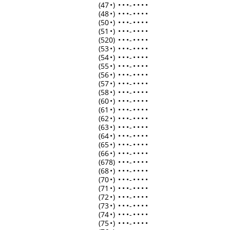
(47
•
)
•
•
•
-
•
•
•
•
(48
•
)
•
•
•
-
•
•
•
•
(50
•
)
•
•
•
-
•
•
•
•
(51
•
)
•
•
•
-
•
•
•
•
(520)
•
•
•
-
•
•
•
•
(53
•
)
•
•
•
-
•
•
•
•
(54
•
)
•
•
•
-
•
•
•
•
(55
•
)
•
•
•
-
•
•
•
•
(56
•
)
•
•
•
-
•
•
•
•
(57
•
)
•
•
•
-
•
•
•
•
(58
•
)
•
•
•
-
•
•
•
•
(60
•
)
•
•
•
-
•
•
•
•
(61
•
)
•
•
•
-
•
•
•
•
(62
•
)
•
•
•
-
•
•
•
•
(63
•
)
•
•
•
-
•
•
•
•
(64
•
)
•
•
•
-
•
•
•
•
(65
•
)
•
•
•
-
•
•
•
•
(66
•
)
•
•
•
-
•
•
•
•
(678)
•
•
•
-
•
•
•
•
(68
•
)
•
•
•
-
•
•
•
•
(70
•
)
•
•
•
-
•
•
•
•
(71
•
)
•
•
•
-
•
•
•
•
(72
•
)
•
•
•
-
•
•
•
•
(73
•
)
•
•
•
-
•
•
•
•
(74
•
)
•
•
•
-
•
•
•
•
(75
•
)
•
•
•
-
•
•
•
•