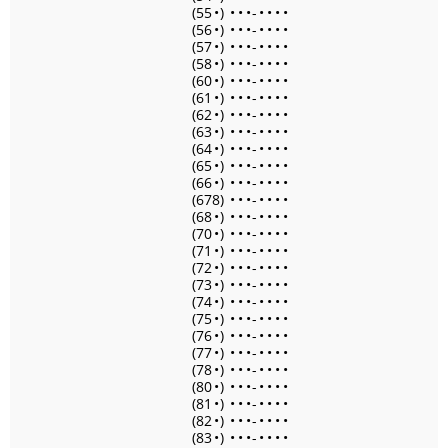
(55
•
)
•
•
•
-
•
•
•
•
(56
•
)
•
•
•
-
•
•
•
•
(57
•
)
•
•
•
-
•
•
•
•
(58
•
)
•
•
•
-
•
•
•
•
(60
•
)
•
•
•
-
•
•
•
•
(61
•
)
•
•
•
-
•
•
•
•
(62
•
)
•
•
•
-
•
•
•
•
(63
•
)
•
•
•
-
•
•
•
•
(64
•
)
•
•
•
-
•
•
•
•
(65
•
)
•
•
•
-
•
•
•
•
(66
•
)
•
•
•
-
•
•
•
•
(678)
•
•
•
-
•
•
•
•
(68
•
)
•
•
•
-
•
•
•
•
(70
•
)
•
•
•
-
•
•
•
•
(71
•
)
•
•
•
-
•
•
•
•
(72
•
)
•
•
•
-
•
•
•
•
(73
•
)
•
•
•
-
•
•
•
•
(74
•
)
•
•
•
-
•
•
•
•
(75
•
)
•
•
•
-
•
•
•
•
(76
•
)
•
•
•
-
•
•
•
•
(77
•
)
•
•
•
-
•
•
•
•
(78
•
)
•
•
•
-
•
•
•
•
(80
•
)
•
•
•
-
•
•
•
•
(81
•
)
•
•
•
-
•
•
•
•
(82
•
)
•
•
•
-
•
•
•
•
(83
•
)
•
•
•
-
•
•
•
•