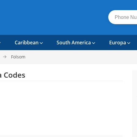
Caribbean
South America
Europa
Folsom
a Codes