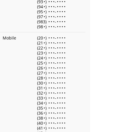
(93
•
)
•
•
•
-
•
•
•
•
(94
•
)
•
•
•
-
•
•
•
•
(95
•
)
•
•
•
-
•
•
•
•
(97
•
)
•
•
•
-
•
•
•
•
(983)
•
•
•
-
•
•
•
•
(98
•
)
•
•
•
-
•
•
•
•
Mobile
(20
•
)
•
•
•
-
•
•
•
•
(21
•
)
•
•
•
-
•
•
•
•
(22
•
)
•
•
•
-
•
•
•
•
(23
•
)
•
•
•
-
•
•
•
•
(24
•
)
•
•
•
-
•
•
•
•
(25
•
)
•
•
•
-
•
•
•
•
(26
•
)
•
•
•
-
•
•
•
•
(27
•
)
•
•
•
-
•
•
•
•
(28
•
)
•
•
•
-
•
•
•
•
(30
•
)
•
•
•
-
•
•
•
•
(31
•
)
•
•
•
-
•
•
•
•
(32
•
)
•
•
•
-
•
•
•
•
(33
•
)
•
•
•
-
•
•
•
•
(34
•
)
•
•
•
-
•
•
•
•
(35
•
)
•
•
•
-
•
•
•
•
(36
•
)
•
•
•
-
•
•
•
•
(38
•
)
•
•
•
-
•
•
•
•
(40
•
)
•
•
•
-
•
•
•
•
(41
•
)
•
•
•
-
•
•
•
•