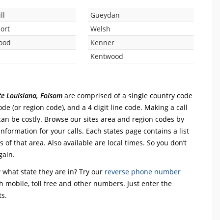
ll
Gueydan
ort
Welsh
ood
Kenner
Kentwood
ate Louisiana, Folsom
are comprised of a single country code
 code (or region code), and a 4 digit line code. Making a call
can be costly. Browse our sites area and region codes by
information for your calls. Each states page contains a list
 of that area. Also available are local times. So you don’t
gain.
what state they are in? Try our
reverse phone number
th mobile, toll free and other numbers. Just enter the
ts.