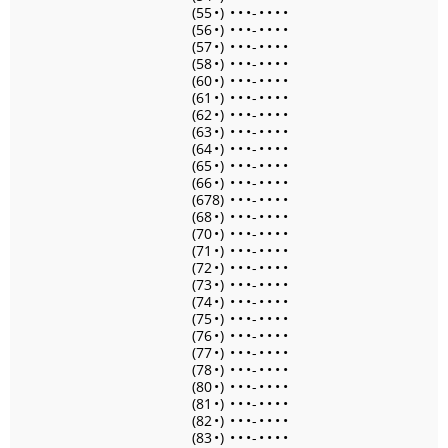
(55
•
)
•
•
•
-
•
•
•
•
(56
•
)
•
•
•
-
•
•
•
•
(57
•
)
•
•
•
-
•
•
•
•
(58
•
)
•
•
•
-
•
•
•
•
(60
•
)
•
•
•
-
•
•
•
•
(61
•
)
•
•
•
-
•
•
•
•
(62
•
)
•
•
•
-
•
•
•
•
(63
•
)
•
•
•
-
•
•
•
•
(64
•
)
•
•
•
-
•
•
•
•
(65
•
)
•
•
•
-
•
•
•
•
(66
•
)
•
•
•
-
•
•
•
•
(678)
•
•
•
-
•
•
•
•
(68
•
)
•
•
•
-
•
•
•
•
(70
•
)
•
•
•
-
•
•
•
•
(71
•
)
•
•
•
-
•
•
•
•
(72
•
)
•
•
•
-
•
•
•
•
(73
•
)
•
•
•
-
•
•
•
•
(74
•
)
•
•
•
-
•
•
•
•
(75
•
)
•
•
•
-
•
•
•
•
(76
•
)
•
•
•
-
•
•
•
•
(77
•
)
•
•
•
-
•
•
•
•
(78
•
)
•
•
•
-
•
•
•
•
(80
•
)
•
•
•
-
•
•
•
•
(81
•
)
•
•
•
-
•
•
•
•
(82
•
)
•
•
•
-
•
•
•
•
(83
•
)
•
•
•
-
•
•
•
•