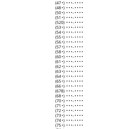
(47
•
)
•
•
•
-
•
•
•
•
(48
•
)
•
•
•
-
•
•
•
•
(50
•
)
•
•
•
-
•
•
•
•
(51
•
)
•
•
•
-
•
•
•
•
(520)
•
•
•
-
•
•
•
•
(53
•
)
•
•
•
-
•
•
•
•
(54
•
)
•
•
•
-
•
•
•
•
(55
•
)
•
•
•
-
•
•
•
•
(56
•
)
•
•
•
-
•
•
•
•
(57
•
)
•
•
•
-
•
•
•
•
(58
•
)
•
•
•
-
•
•
•
•
(60
•
)
•
•
•
-
•
•
•
•
(61
•
)
•
•
•
-
•
•
•
•
(62
•
)
•
•
•
-
•
•
•
•
(63
•
)
•
•
•
-
•
•
•
•
(64
•
)
•
•
•
-
•
•
•
•
(65
•
)
•
•
•
-
•
•
•
•
(66
•
)
•
•
•
-
•
•
•
•
(678)
•
•
•
-
•
•
•
•
(68
•
)
•
•
•
-
•
•
•
•
(70
•
)
•
•
•
-
•
•
•
•
(71
•
)
•
•
•
-
•
•
•
•
(72
•
)
•
•
•
-
•
•
•
•
(73
•
)
•
•
•
-
•
•
•
•
(74
•
)
•
•
•
-
•
•
•
•
(75
•
)
•
•
•
-
•
•
•
•