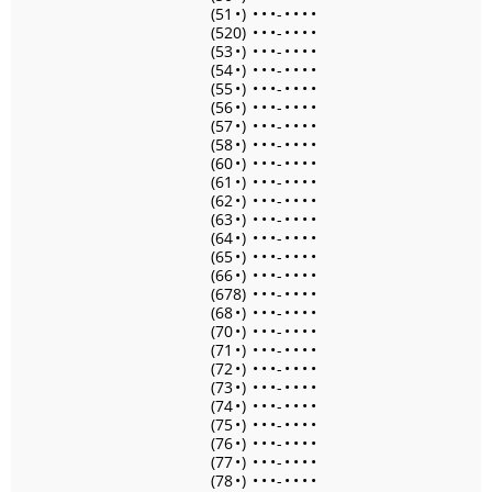
(51
•
)
•
•
•
-
•
•
•
•
(520)
•
•
•
-
•
•
•
•
(53
•
)
•
•
•
-
•
•
•
•
(54
•
)
•
•
•
-
•
•
•
•
(55
•
)
•
•
•
-
•
•
•
•
(56
•
)
•
•
•
-
•
•
•
•
(57
•
)
•
•
•
-
•
•
•
•
(58
•
)
•
•
•
-
•
•
•
•
(60
•
)
•
•
•
-
•
•
•
•
(61
•
)
•
•
•
-
•
•
•
•
(62
•
)
•
•
•
-
•
•
•
•
(63
•
)
•
•
•
-
•
•
•
•
(64
•
)
•
•
•
-
•
•
•
•
(65
•
)
•
•
•
-
•
•
•
•
(66
•
)
•
•
•
-
•
•
•
•
(678)
•
•
•
-
•
•
•
•
(68
•
)
•
•
•
-
•
•
•
•
(70
•
)
•
•
•
-
•
•
•
•
(71
•
)
•
•
•
-
•
•
•
•
(72
•
)
•
•
•
-
•
•
•
•
(73
•
)
•
•
•
-
•
•
•
•
(74
•
)
•
•
•
-
•
•
•
•
(75
•
)
•
•
•
-
•
•
•
•
(76
•
)
•
•
•
-
•
•
•
•
(77
•
)
•
•
•
-
•
•
•
•
(78
•
)
•
•
•
-
•
•
•
•