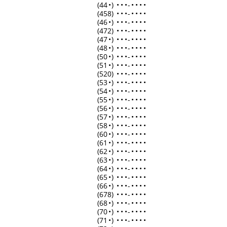
(44
•
)
•
•
•
-
•
•
•
•
(458)
•
•
•
-
•
•
•
•
(46
•
)
•
•
•
-
•
•
•
•
(472)
•
•
•
-
•
•
•
•
(47
•
)
•
•
•
-
•
•
•
•
(48
•
)
•
•
•
-
•
•
•
•
(50
•
)
•
•
•
-
•
•
•
•
(51
•
)
•
•
•
-
•
•
•
•
(520)
•
•
•
-
•
•
•
•
(53
•
)
•
•
•
-
•
•
•
•
(54
•
)
•
•
•
-
•
•
•
•
(55
•
)
•
•
•
-
•
•
•
•
(56
•
)
•
•
•
-
•
•
•
•
(57
•
)
•
•
•
-
•
•
•
•
(58
•
)
•
•
•
-
•
•
•
•
(60
•
)
•
•
•
-
•
•
•
•
(61
•
)
•
•
•
-
•
•
•
•
(62
•
)
•
•
•
-
•
•
•
•
(63
•
)
•
•
•
-
•
•
•
•
(64
•
)
•
•
•
-
•
•
•
•
(65
•
)
•
•
•
-
•
•
•
•
(66
•
)
•
•
•
-
•
•
•
•
(678)
•
•
•
-
•
•
•
•
(68
•
)
•
•
•
-
•
•
•
•
(70
•
)
•
•
•
-
•
•
•
•
(71
•
)
•
•
•
-
•
•
•
•