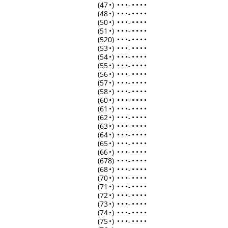
(47
•
)
•
•
•
-
•
•
•
•
(48
•
)
•
•
•
-
•
•
•
•
(50
•
)
•
•
•
-
•
•
•
•
(51
•
)
•
•
•
-
•
•
•
•
(520)
•
•
•
-
•
•
•
•
(53
•
)
•
•
•
-
•
•
•
•
(54
•
)
•
•
•
-
•
•
•
•
(55
•
)
•
•
•
-
•
•
•
•
(56
•
)
•
•
•
-
•
•
•
•
(57
•
)
•
•
•
-
•
•
•
•
(58
•
)
•
•
•
-
•
•
•
•
(60
•
)
•
•
•
-
•
•
•
•
(61
•
)
•
•
•
-
•
•
•
•
(62
•
)
•
•
•
-
•
•
•
•
(63
•
)
•
•
•
-
•
•
•
•
(64
•
)
•
•
•
-
•
•
•
•
(65
•
)
•
•
•
-
•
•
•
•
(66
•
)
•
•
•
-
•
•
•
•
(678)
•
•
•
-
•
•
•
•
(68
•
)
•
•
•
-
•
•
•
•
(70
•
)
•
•
•
-
•
•
•
•
(71
•
)
•
•
•
-
•
•
•
•
(72
•
)
•
•
•
-
•
•
•
•
(73
•
)
•
•
•
-
•
•
•
•
(74
•
)
•
•
•
-
•
•
•
•
(75
•
)
•
•
•
-
•
•
•
•