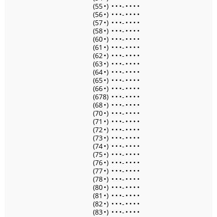
(55
•
)
•
•
•
-
•
•
•
•
(56
•
)
•
•
•
-
•
•
•
•
(57
•
)
•
•
•
-
•
•
•
•
(58
•
)
•
•
•
-
•
•
•
•
(60
•
)
•
•
•
-
•
•
•
•
(61
•
)
•
•
•
-
•
•
•
•
(62
•
)
•
•
•
-
•
•
•
•
(63
•
)
•
•
•
-
•
•
•
•
(64
•
)
•
•
•
-
•
•
•
•
(65
•
)
•
•
•
-
•
•
•
•
(66
•
)
•
•
•
-
•
•
•
•
(678)
•
•
•
-
•
•
•
•
(68
•
)
•
•
•
-
•
•
•
•
(70
•
)
•
•
•
-
•
•
•
•
(71
•
)
•
•
•
-
•
•
•
•
(72
•
)
•
•
•
-
•
•
•
•
(73
•
)
•
•
•
-
•
•
•
•
(74
•
)
•
•
•
-
•
•
•
•
(75
•
)
•
•
•
-
•
•
•
•
(76
•
)
•
•
•
-
•
•
•
•
(77
•
)
•
•
•
-
•
•
•
•
(78
•
)
•
•
•
-
•
•
•
•
(80
•
)
•
•
•
-
•
•
•
•
(81
•
)
•
•
•
-
•
•
•
•
(82
•
)
•
•
•
-
•
•
•
•
(83
•
)
•
•
•
-
•
•
•
•