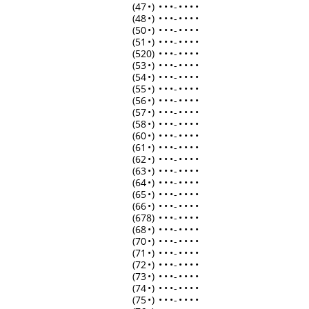
(47
•
)
•
•
•
-
•
•
•
•
(48
•
)
•
•
•
-
•
•
•
•
(50
•
)
•
•
•
-
•
•
•
•
(51
•
)
•
•
•
-
•
•
•
•
(520)
•
•
•
-
•
•
•
•
(53
•
)
•
•
•
-
•
•
•
•
(54
•
)
•
•
•
-
•
•
•
•
(55
•
)
•
•
•
-
•
•
•
•
(56
•
)
•
•
•
-
•
•
•
•
(57
•
)
•
•
•
-
•
•
•
•
(58
•
)
•
•
•
-
•
•
•
•
(60
•
)
•
•
•
-
•
•
•
•
(61
•
)
•
•
•
-
•
•
•
•
(62
•
)
•
•
•
-
•
•
•
•
(63
•
)
•
•
•
-
•
•
•
•
(64
•
)
•
•
•
-
•
•
•
•
(65
•
)
•
•
•
-
•
•
•
•
(66
•
)
•
•
•
-
•
•
•
•
(678)
•
•
•
-
•
•
•
•
(68
•
)
•
•
•
-
•
•
•
•
(70
•
)
•
•
•
-
•
•
•
•
(71
•
)
•
•
•
-
•
•
•
•
(72
•
)
•
•
•
-
•
•
•
•
(73
•
)
•
•
•
-
•
•
•
•
(74
•
)
•
•
•
-
•
•
•
•
(75
•
)
•
•
•
-
•
•
•
•