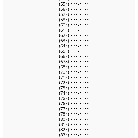
(55
•
)
•
•
•
-
•
•
•
•
(56
•
)
•
•
•
-
•
•
•
•
(57
•
)
•
•
•
-
•
•
•
•
(58
•
)
•
•
•
-
•
•
•
•
(60
•
)
•
•
•
-
•
•
•
•
(61
•
)
•
•
•
-
•
•
•
•
(62
•
)
•
•
•
-
•
•
•
•
(63
•
)
•
•
•
-
•
•
•
•
(64
•
)
•
•
•
-
•
•
•
•
(65
•
)
•
•
•
-
•
•
•
•
(66
•
)
•
•
•
-
•
•
•
•
(678)
•
•
•
-
•
•
•
•
(68
•
)
•
•
•
-
•
•
•
•
(70
•
)
•
•
•
-
•
•
•
•
(71
•
)
•
•
•
-
•
•
•
•
(72
•
)
•
•
•
-
•
•
•
•
(73
•
)
•
•
•
-
•
•
•
•
(74
•
)
•
•
•
-
•
•
•
•
(75
•
)
•
•
•
-
•
•
•
•
(76
•
)
•
•
•
-
•
•
•
•
(77
•
)
•
•
•
-
•
•
•
•
(78
•
)
•
•
•
-
•
•
•
•
(80
•
)
•
•
•
-
•
•
•
•
(81
•
)
•
•
•
-
•
•
•
•
(82
•
)
•
•
•
-
•
•
•
•
(83
•
)
•
•
•
-
•
•
•
•