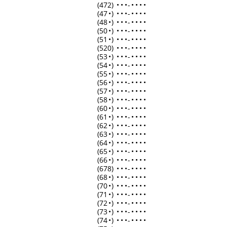
(472)
•
•
•
-
•
•
•
•
(47
•
)
•
•
•
-
•
•
•
•
(48
•
)
•
•
•
-
•
•
•
•
(50
•
)
•
•
•
-
•
•
•
•
(51
•
)
•
•
•
-
•
•
•
•
(520)
•
•
•
-
•
•
•
•
(53
•
)
•
•
•
-
•
•
•
•
(54
•
)
•
•
•
-
•
•
•
•
(55
•
)
•
•
•
-
•
•
•
•
(56
•
)
•
•
•
-
•
•
•
•
(57
•
)
•
•
•
-
•
•
•
•
(58
•
)
•
•
•
-
•
•
•
•
(60
•
)
•
•
•
-
•
•
•
•
(61
•
)
•
•
•
-
•
•
•
•
(62
•
)
•
•
•
-
•
•
•
•
(63
•
)
•
•
•
-
•
•
•
•
(64
•
)
•
•
•
-
•
•
•
•
(65
•
)
•
•
•
-
•
•
•
•
(66
•
)
•
•
•
-
•
•
•
•
(678)
•
•
•
-
•
•
•
•
(68
•
)
•
•
•
-
•
•
•
•
(70
•
)
•
•
•
-
•
•
•
•
(71
•
)
•
•
•
-
•
•
•
•
(72
•
)
•
•
•
-
•
•
•
•
(73
•
)
•
•
•
-
•
•
•
•
(74
•
)
•
•
•
-
•
•
•
•