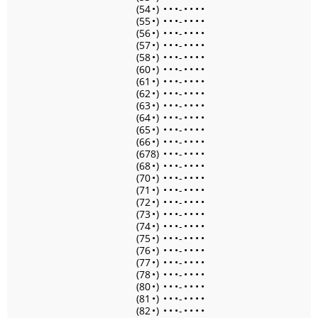
(54
•
)
•
•
•
-
•
•
•
•
(55
•
)
•
•
•
-
•
•
•
•
(56
•
)
•
•
•
-
•
•
•
•
(57
•
)
•
•
•
-
•
•
•
•
(58
•
)
•
•
•
-
•
•
•
•
(60
•
)
•
•
•
-
•
•
•
•
(61
•
)
•
•
•
-
•
•
•
•
(62
•
)
•
•
•
-
•
•
•
•
(63
•
)
•
•
•
-
•
•
•
•
(64
•
)
•
•
•
-
•
•
•
•
(65
•
)
•
•
•
-
•
•
•
•
(66
•
)
•
•
•
-
•
•
•
•
(678)
•
•
•
-
•
•
•
•
(68
•
)
•
•
•
-
•
•
•
•
(70
•
)
•
•
•
-
•
•
•
•
(71
•
)
•
•
•
-
•
•
•
•
(72
•
)
•
•
•
-
•
•
•
•
(73
•
)
•
•
•
-
•
•
•
•
(74
•
)
•
•
•
-
•
•
•
•
(75
•
)
•
•
•
-
•
•
•
•
(76
•
)
•
•
•
-
•
•
•
•
(77
•
)
•
•
•
-
•
•
•
•
(78
•
)
•
•
•
-
•
•
•
•
(80
•
)
•
•
•
-
•
•
•
•
(81
•
)
•
•
•
-
•
•
•
•
(82
•
)
•
•
•
-
•
•
•
•