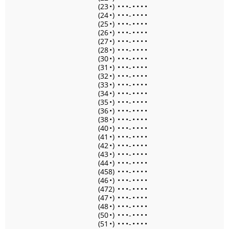
(23
•
)
•
•
•
-
•
•
•
•
(24
•
)
•
•
•
-
•
•
•
•
(25
•
)
•
•
•
-
•
•
•
•
(26
•
)
•
•
•
-
•
•
•
•
(27
•
)
•
•
•
-
•
•
•
•
(28
•
)
•
•
•
-
•
•
•
•
(30
•
)
•
•
•
-
•
•
•
•
(31
•
)
•
•
•
-
•
•
•
•
(32
•
)
•
•
•
-
•
•
•
•
(33
•
)
•
•
•
-
•
•
•
•
(34
•
)
•
•
•
-
•
•
•
•
(35
•
)
•
•
•
-
•
•
•
•
(36
•
)
•
•
•
-
•
•
•
•
(38
•
)
•
•
•
-
•
•
•
•
(40
•
)
•
•
•
-
•
•
•
•
(41
•
)
•
•
•
-
•
•
•
•
(42
•
)
•
•
•
-
•
•
•
•
(43
•
)
•
•
•
-
•
•
•
•
(44
•
)
•
•
•
-
•
•
•
•
(458)
•
•
•
-
•
•
•
•
(46
•
)
•
•
•
-
•
•
•
•
(472)
•
•
•
-
•
•
•
•
(47
•
)
•
•
•
-
•
•
•
•
(48
•
)
•
•
•
-
•
•
•
•
(50
•
)
•
•
•
-
•
•
•
•
(51
•
)
•
•
•
-
•
•
•
•