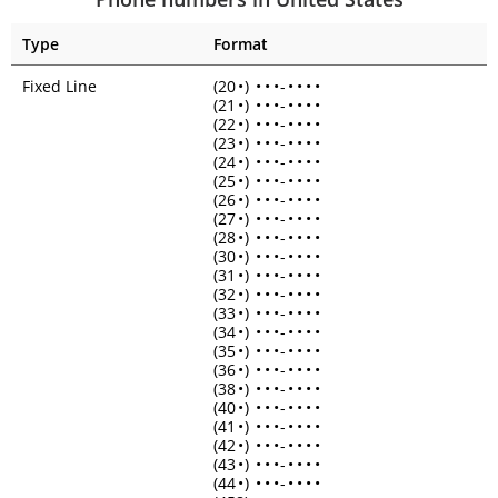
Type
Format
Fixed Line
(20
•
)
•
•
•
-
•
•
•
•
(21
•
)
•
•
•
-
•
•
•
•
(22
•
)
•
•
•
-
•
•
•
•
(23
•
)
•
•
•
-
•
•
•
•
(24
•
)
•
•
•
-
•
•
•
•
(25
•
)
•
•
•
-
•
•
•
•
(26
•
)
•
•
•
-
•
•
•
•
(27
•
)
•
•
•
-
•
•
•
•
(28
•
)
•
•
•
-
•
•
•
•
(30
•
)
•
•
•
-
•
•
•
•
(31
•
)
•
•
•
-
•
•
•
•
(32
•
)
•
•
•
-
•
•
•
•
(33
•
)
•
•
•
-
•
•
•
•
(34
•
)
•
•
•
-
•
•
•
•
(35
•
)
•
•
•
-
•
•
•
•
(36
•
)
•
•
•
-
•
•
•
•
(38
•
)
•
•
•
-
•
•
•
•
(40
•
)
•
•
•
-
•
•
•
•
(41
•
)
•
•
•
-
•
•
•
•
(42
•
)
•
•
•
-
•
•
•
•
(43
•
)
•
•
•
-
•
•
•
•
(44
•
)
•
•
•
-
•
•
•
•