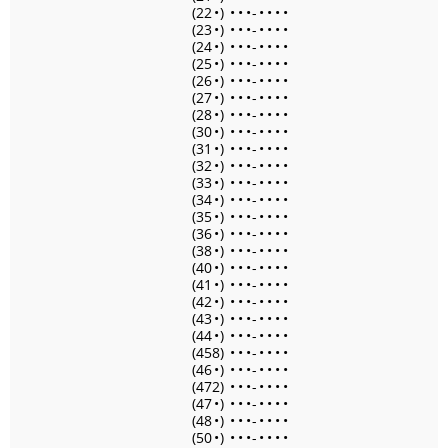
(22
•
)
•
•
•
-
•
•
•
•
(23
•
)
•
•
•
-
•
•
•
•
(24
•
)
•
•
•
-
•
•
•
•
(25
•
)
•
•
•
-
•
•
•
•
(26
•
)
•
•
•
-
•
•
•
•
(27
•
)
•
•
•
-
•
•
•
•
(28
•
)
•
•
•
-
•
•
•
•
(30
•
)
•
•
•
-
•
•
•
•
(31
•
)
•
•
•
-
•
•
•
•
(32
•
)
•
•
•
-
•
•
•
•
(33
•
)
•
•
•
-
•
•
•
•
(34
•
)
•
•
•
-
•
•
•
•
(35
•
)
•
•
•
-
•
•
•
•
(36
•
)
•
•
•
-
•
•
•
•
(38
•
)
•
•
•
-
•
•
•
•
(40
•
)
•
•
•
-
•
•
•
•
(41
•
)
•
•
•
-
•
•
•
•
(42
•
)
•
•
•
-
•
•
•
•
(43
•
)
•
•
•
-
•
•
•
•
(44
•
)
•
•
•
-
•
•
•
•
(458)
•
•
•
-
•
•
•
•
(46
•
)
•
•
•
-
•
•
•
•
(472)
•
•
•
-
•
•
•
•
(47
•
)
•
•
•
-
•
•
•
•
(48
•
)
•
•
•
-
•
•
•
•
(50
•
)
•
•
•
-
•
•
•
•