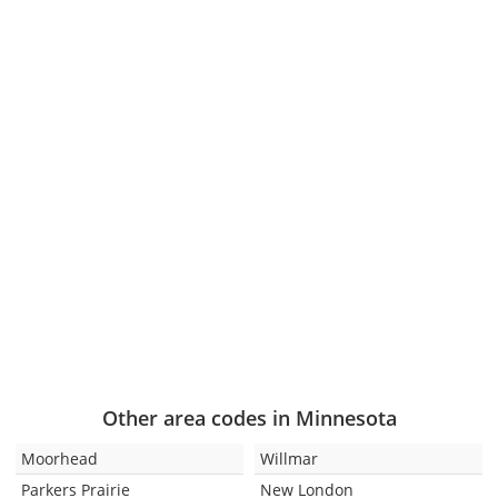
Other area codes in Minnesota
Moorhead
Willmar
Parkers Prairie
New London