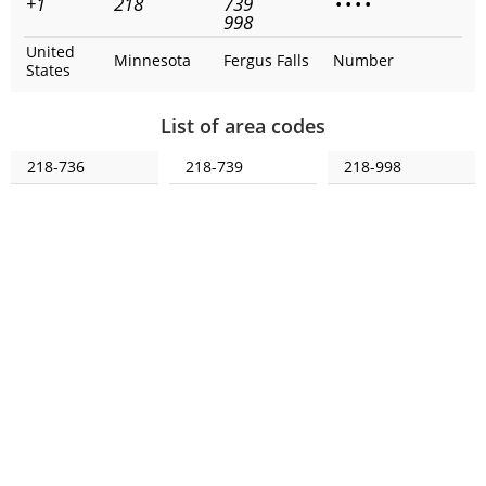
+1
218
739
•
•
•
•
998
United
Minnesota
Fergus Falls
Number
States
List of area codes
218-736
218-739
218-998