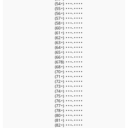
(54
•
)
•
•
•
-
•
•
•
•
(55
•
)
•
•
•
-
•
•
•
•
(56
•
)
•
•
•
-
•
•
•
•
(57
•
)
•
•
•
-
•
•
•
•
(58
•
)
•
•
•
-
•
•
•
•
(60
•
)
•
•
•
-
•
•
•
•
(61
•
)
•
•
•
-
•
•
•
•
(62
•
)
•
•
•
-
•
•
•
•
(63
•
)
•
•
•
-
•
•
•
•
(64
•
)
•
•
•
-
•
•
•
•
(65
•
)
•
•
•
-
•
•
•
•
(66
•
)
•
•
•
-
•
•
•
•
(678)
•
•
•
-
•
•
•
•
(68
•
)
•
•
•
-
•
•
•
•
(70
•
)
•
•
•
-
•
•
•
•
(71
•
)
•
•
•
-
•
•
•
•
(72
•
)
•
•
•
-
•
•
•
•
(73
•
)
•
•
•
-
•
•
•
•
(74
•
)
•
•
•
-
•
•
•
•
(75
•
)
•
•
•
-
•
•
•
•
(76
•
)
•
•
•
-
•
•
•
•
(77
•
)
•
•
•
-
•
•
•
•
(78
•
)
•
•
•
-
•
•
•
•
(80
•
)
•
•
•
-
•
•
•
•
(81
•
)
•
•
•
-
•
•
•
•
(82
•
)
•
•
•
-
•
•
•
•