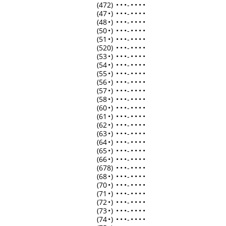
(472)
•
•
•
-
•
•
•
•
(47
•
)
•
•
•
-
•
•
•
•
(48
•
)
•
•
•
-
•
•
•
•
(50
•
)
•
•
•
-
•
•
•
•
(51
•
)
•
•
•
-
•
•
•
•
(520)
•
•
•
-
•
•
•
•
(53
•
)
•
•
•
-
•
•
•
•
(54
•
)
•
•
•
-
•
•
•
•
(55
•
)
•
•
•
-
•
•
•
•
(56
•
)
•
•
•
-
•
•
•
•
(57
•
)
•
•
•
-
•
•
•
•
(58
•
)
•
•
•
-
•
•
•
•
(60
•
)
•
•
•
-
•
•
•
•
(61
•
)
•
•
•
-
•
•
•
•
(62
•
)
•
•
•
-
•
•
•
•
(63
•
)
•
•
•
-
•
•
•
•
(64
•
)
•
•
•
-
•
•
•
•
(65
•
)
•
•
•
-
•
•
•
•
(66
•
)
•
•
•
-
•
•
•
•
(678)
•
•
•
-
•
•
•
•
(68
•
)
•
•
•
-
•
•
•
•
(70
•
)
•
•
•
-
•
•
•
•
(71
•
)
•
•
•
-
•
•
•
•
(72
•
)
•
•
•
-
•
•
•
•
(73
•
)
•
•
•
-
•
•
•
•
(74
•
)
•
•
•
-
•
•
•
•