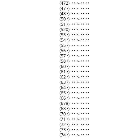
(472)
•
•
•
-
•
•
•
•
(47
•
)
•
•
•
-
•
•
•
•
(48
•
)
•
•
•
-
•
•
•
•
(50
•
)
•
•
•
-
•
•
•
•
(51
•
)
•
•
•
-
•
•
•
•
(520)
•
•
•
-
•
•
•
•
(53
•
)
•
•
•
-
•
•
•
•
(54
•
)
•
•
•
-
•
•
•
•
(55
•
)
•
•
•
-
•
•
•
•
(56
•
)
•
•
•
-
•
•
•
•
(57
•
)
•
•
•
-
•
•
•
•
(58
•
)
•
•
•
-
•
•
•
•
(60
•
)
•
•
•
-
•
•
•
•
(61
•
)
•
•
•
-
•
•
•
•
(62
•
)
•
•
•
-
•
•
•
•
(63
•
)
•
•
•
-
•
•
•
•
(64
•
)
•
•
•
-
•
•
•
•
(65
•
)
•
•
•
-
•
•
•
•
(66
•
)
•
•
•
-
•
•
•
•
(678)
•
•
•
-
•
•
•
•
(68
•
)
•
•
•
-
•
•
•
•
(70
•
)
•
•
•
-
•
•
•
•
(71
•
)
•
•
•
-
•
•
•
•
(72
•
)
•
•
•
-
•
•
•
•
(73
•
)
•
•
•
-
•
•
•
•
(74
•
)
•
•
•
-
•
•
•
•