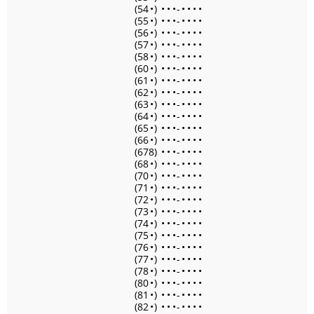
(54
•
)
•
•
•
-
•
•
•
•
(55
•
)
•
•
•
-
•
•
•
•
(56
•
)
•
•
•
-
•
•
•
•
(57
•
)
•
•
•
-
•
•
•
•
(58
•
)
•
•
•
-
•
•
•
•
(60
•
)
•
•
•
-
•
•
•
•
(61
•
)
•
•
•
-
•
•
•
•
(62
•
)
•
•
•
-
•
•
•
•
(63
•
)
•
•
•
-
•
•
•
•
(64
•
)
•
•
•
-
•
•
•
•
(65
•
)
•
•
•
-
•
•
•
•
(66
•
)
•
•
•
-
•
•
•
•
(678)
•
•
•
-
•
•
•
•
(68
•
)
•
•
•
-
•
•
•
•
(70
•
)
•
•
•
-
•
•
•
•
(71
•
)
•
•
•
-
•
•
•
•
(72
•
)
•
•
•
-
•
•
•
•
(73
•
)
•
•
•
-
•
•
•
•
(74
•
)
•
•
•
-
•
•
•
•
(75
•
)
•
•
•
-
•
•
•
•
(76
•
)
•
•
•
-
•
•
•
•
(77
•
)
•
•
•
-
•
•
•
•
(78
•
)
•
•
•
-
•
•
•
•
(80
•
)
•
•
•
-
•
•
•
•
(81
•
)
•
•
•
-
•
•
•
•
(82
•
)
•
•
•
-
•
•
•
•