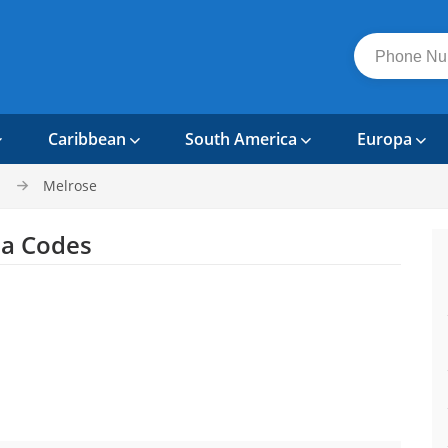
Caribbean
South America
Europa
Melrose
a Codes