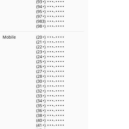
(93
•
)
•
•
•
-
•
•
•
•
(94
•
)
•
•
•
-
•
•
•
•
(95
•
)
•
•
•
-
•
•
•
•
(97
•
)
•
•
•
-
•
•
•
•
(983)
•
•
•
-
•
•
•
•
(98
•
)
•
•
•
-
•
•
•
•
Mobile
(20
•
)
•
•
•
-
•
•
•
•
(21
•
)
•
•
•
-
•
•
•
•
(22
•
)
•
•
•
-
•
•
•
•
(23
•
)
•
•
•
-
•
•
•
•
(24
•
)
•
•
•
-
•
•
•
•
(25
•
)
•
•
•
-
•
•
•
•
(26
•
)
•
•
•
-
•
•
•
•
(27
•
)
•
•
•
-
•
•
•
•
(28
•
)
•
•
•
-
•
•
•
•
(30
•
)
•
•
•
-
•
•
•
•
(31
•
)
•
•
•
-
•
•
•
•
(32
•
)
•
•
•
-
•
•
•
•
(33
•
)
•
•
•
-
•
•
•
•
(34
•
)
•
•
•
-
•
•
•
•
(35
•
)
•
•
•
-
•
•
•
•
(36
•
)
•
•
•
-
•
•
•
•
(38
•
)
•
•
•
-
•
•
•
•
(40
•
)
•
•
•
-
•
•
•
•
(41
•
)
•
•
•
-
•
•
•
•