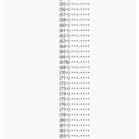
(55
•
)
•
•
•
-
•
•
•
•
(56
•
)
•
•
•
-
•
•
•
•
(57
•
)
•
•
•
-
•
•
•
•
(58
•
)
•
•
•
-
•
•
•
•
(60
•
)
•
•
•
-
•
•
•
•
(61
•
)
•
•
•
-
•
•
•
•
(62
•
)
•
•
•
-
•
•
•
•
(63
•
)
•
•
•
-
•
•
•
•
(64
•
)
•
•
•
-
•
•
•
•
(65
•
)
•
•
•
-
•
•
•
•
(66
•
)
•
•
•
-
•
•
•
•
(678)
•
•
•
-
•
•
•
•
(68
•
)
•
•
•
-
•
•
•
•
(70
•
)
•
•
•
-
•
•
•
•
(71
•
)
•
•
•
-
•
•
•
•
(72
•
)
•
•
•
-
•
•
•
•
(73
•
)
•
•
•
-
•
•
•
•
(74
•
)
•
•
•
-
•
•
•
•
(75
•
)
•
•
•
-
•
•
•
•
(76
•
)
•
•
•
-
•
•
•
•
(77
•
)
•
•
•
-
•
•
•
•
(78
•
)
•
•
•
-
•
•
•
•
(80
•
)
•
•
•
-
•
•
•
•
(81
•
)
•
•
•
-
•
•
•
•
(82
•
)
•
•
•
-
•
•
•
•
(83
•
)
•
•
•
-
•
•
•
•