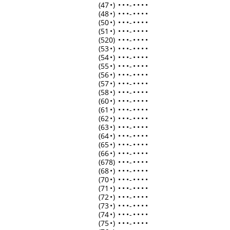
(47
•
)
•
•
•
-
•
•
•
•
(48
•
)
•
•
•
-
•
•
•
•
(50
•
)
•
•
•
-
•
•
•
•
(51
•
)
•
•
•
-
•
•
•
•
(520)
•
•
•
-
•
•
•
•
(53
•
)
•
•
•
-
•
•
•
•
(54
•
)
•
•
•
-
•
•
•
•
(55
•
)
•
•
•
-
•
•
•
•
(56
•
)
•
•
•
-
•
•
•
•
(57
•
)
•
•
•
-
•
•
•
•
(58
•
)
•
•
•
-
•
•
•
•
(60
•
)
•
•
•
-
•
•
•
•
(61
•
)
•
•
•
-
•
•
•
•
(62
•
)
•
•
•
-
•
•
•
•
(63
•
)
•
•
•
-
•
•
•
•
(64
•
)
•
•
•
-
•
•
•
•
(65
•
)
•
•
•
-
•
•
•
•
(66
•
)
•
•
•
-
•
•
•
•
(678)
•
•
•
-
•
•
•
•
(68
•
)
•
•
•
-
•
•
•
•
(70
•
)
•
•
•
-
•
•
•
•
(71
•
)
•
•
•
-
•
•
•
•
(72
•
)
•
•
•
-
•
•
•
•
(73
•
)
•
•
•
-
•
•
•
•
(74
•
)
•
•
•
-
•
•
•
•
(75
•
)
•
•
•
-
•
•
•
•