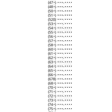
(47
•
)
•
•
•
-
•
•
•
•
(48
•
)
•
•
•
-
•
•
•
•
(50
•
)
•
•
•
-
•
•
•
•
(51
•
)
•
•
•
-
•
•
•
•
(520)
•
•
•
-
•
•
•
•
(53
•
)
•
•
•
-
•
•
•
•
(54
•
)
•
•
•
-
•
•
•
•
(55
•
)
•
•
•
-
•
•
•
•
(56
•
)
•
•
•
-
•
•
•
•
(57
•
)
•
•
•
-
•
•
•
•
(58
•
)
•
•
•
-
•
•
•
•
(60
•
)
•
•
•
-
•
•
•
•
(61
•
)
•
•
•
-
•
•
•
•
(62
•
)
•
•
•
-
•
•
•
•
(63
•
)
•
•
•
-
•
•
•
•
(64
•
)
•
•
•
-
•
•
•
•
(65
•
)
•
•
•
-
•
•
•
•
(66
•
)
•
•
•
-
•
•
•
•
(678)
•
•
•
-
•
•
•
•
(68
•
)
•
•
•
-
•
•
•
•
(70
•
)
•
•
•
-
•
•
•
•
(71
•
)
•
•
•
-
•
•
•
•
(72
•
)
•
•
•
-
•
•
•
•
(73
•
)
•
•
•
-
•
•
•
•
(74
•
)
•
•
•
-
•
•
•
•
(75
•
)
•
•
•
-
•
•
•
•