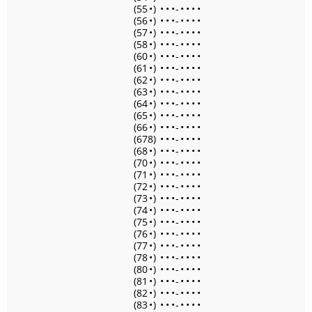
(55
•
)
•
•
•
-
•
•
•
•
(56
•
)
•
•
•
-
•
•
•
•
(57
•
)
•
•
•
-
•
•
•
•
(58
•
)
•
•
•
-
•
•
•
•
(60
•
)
•
•
•
-
•
•
•
•
(61
•
)
•
•
•
-
•
•
•
•
(62
•
)
•
•
•
-
•
•
•
•
(63
•
)
•
•
•
-
•
•
•
•
(64
•
)
•
•
•
-
•
•
•
•
(65
•
)
•
•
•
-
•
•
•
•
(66
•
)
•
•
•
-
•
•
•
•
(678)
•
•
•
-
•
•
•
•
(68
•
)
•
•
•
-
•
•
•
•
(70
•
)
•
•
•
-
•
•
•
•
(71
•
)
•
•
•
-
•
•
•
•
(72
•
)
•
•
•
-
•
•
•
•
(73
•
)
•
•
•
-
•
•
•
•
(74
•
)
•
•
•
-
•
•
•
•
(75
•
)
•
•
•
-
•
•
•
•
(76
•
)
•
•
•
-
•
•
•
•
(77
•
)
•
•
•
-
•
•
•
•
(78
•
)
•
•
•
-
•
•
•
•
(80
•
)
•
•
•
-
•
•
•
•
(81
•
)
•
•
•
-
•
•
•
•
(82
•
)
•
•
•
-
•
•
•
•
(83
•
)
•
•
•
-
•
•
•
•