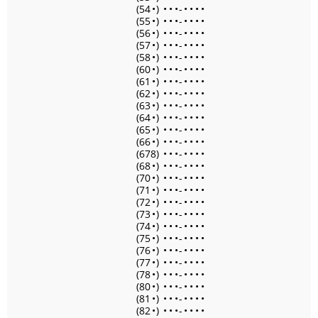
(54
•
)
•
•
•
-
•
•
•
•
(55
•
)
•
•
•
-
•
•
•
•
(56
•
)
•
•
•
-
•
•
•
•
(57
•
)
•
•
•
-
•
•
•
•
(58
•
)
•
•
•
-
•
•
•
•
(60
•
)
•
•
•
-
•
•
•
•
(61
•
)
•
•
•
-
•
•
•
•
(62
•
)
•
•
•
-
•
•
•
•
(63
•
)
•
•
•
-
•
•
•
•
(64
•
)
•
•
•
-
•
•
•
•
(65
•
)
•
•
•
-
•
•
•
•
(66
•
)
•
•
•
-
•
•
•
•
(678)
•
•
•
-
•
•
•
•
(68
•
)
•
•
•
-
•
•
•
•
(70
•
)
•
•
•
-
•
•
•
•
(71
•
)
•
•
•
-
•
•
•
•
(72
•
)
•
•
•
-
•
•
•
•
(73
•
)
•
•
•
-
•
•
•
•
(74
•
)
•
•
•
-
•
•
•
•
(75
•
)
•
•
•
-
•
•
•
•
(76
•
)
•
•
•
-
•
•
•
•
(77
•
)
•
•
•
-
•
•
•
•
(78
•
)
•
•
•
-
•
•
•
•
(80
•
)
•
•
•
-
•
•
•
•
(81
•
)
•
•
•
-
•
•
•
•
(82
•
)
•
•
•
-
•
•
•
•