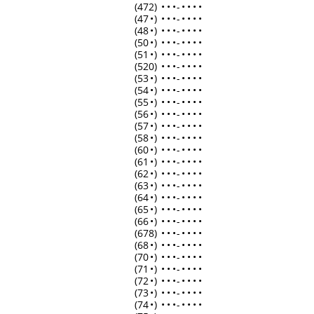
(472)
•
•
•
-
•
•
•
•
(47
•
)
•
•
•
-
•
•
•
•
(48
•
)
•
•
•
-
•
•
•
•
(50
•
)
•
•
•
-
•
•
•
•
(51
•
)
•
•
•
-
•
•
•
•
(520)
•
•
•
-
•
•
•
•
(53
•
)
•
•
•
-
•
•
•
•
(54
•
)
•
•
•
-
•
•
•
•
(55
•
)
•
•
•
-
•
•
•
•
(56
•
)
•
•
•
-
•
•
•
•
(57
•
)
•
•
•
-
•
•
•
•
(58
•
)
•
•
•
-
•
•
•
•
(60
•
)
•
•
•
-
•
•
•
•
(61
•
)
•
•
•
-
•
•
•
•
(62
•
)
•
•
•
-
•
•
•
•
(63
•
)
•
•
•
-
•
•
•
•
(64
•
)
•
•
•
-
•
•
•
•
(65
•
)
•
•
•
-
•
•
•
•
(66
•
)
•
•
•
-
•
•
•
•
(678)
•
•
•
-
•
•
•
•
(68
•
)
•
•
•
-
•
•
•
•
(70
•
)
•
•
•
-
•
•
•
•
(71
•
)
•
•
•
-
•
•
•
•
(72
•
)
•
•
•
-
•
•
•
•
(73
•
)
•
•
•
-
•
•
•
•
(74
•
)
•
•
•
-
•
•
•
•