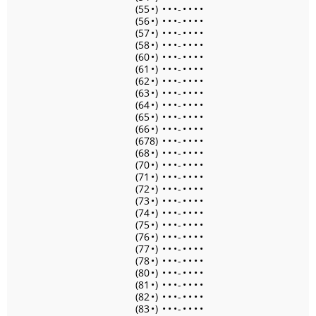
(55
•
)
•
•
•
-
•
•
•
•
(56
•
)
•
•
•
-
•
•
•
•
(57
•
)
•
•
•
-
•
•
•
•
(58
•
)
•
•
•
-
•
•
•
•
(60
•
)
•
•
•
-
•
•
•
•
(61
•
)
•
•
•
-
•
•
•
•
(62
•
)
•
•
•
-
•
•
•
•
(63
•
)
•
•
•
-
•
•
•
•
(64
•
)
•
•
•
-
•
•
•
•
(65
•
)
•
•
•
-
•
•
•
•
(66
•
)
•
•
•
-
•
•
•
•
(678)
•
•
•
-
•
•
•
•
(68
•
)
•
•
•
-
•
•
•
•
(70
•
)
•
•
•
-
•
•
•
•
(71
•
)
•
•
•
-
•
•
•
•
(72
•
)
•
•
•
-
•
•
•
•
(73
•
)
•
•
•
-
•
•
•
•
(74
•
)
•
•
•
-
•
•
•
•
(75
•
)
•
•
•
-
•
•
•
•
(76
•
)
•
•
•
-
•
•
•
•
(77
•
)
•
•
•
-
•
•
•
•
(78
•
)
•
•
•
-
•
•
•
•
(80
•
)
•
•
•
-
•
•
•
•
(81
•
)
•
•
•
-
•
•
•
•
(82
•
)
•
•
•
-
•
•
•
•
(83
•
)
•
•
•
-
•
•
•
•