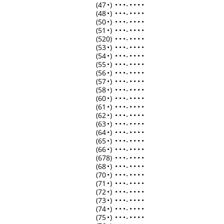
(47
•
)
•
•
•
-
•
•
•
•
(48
•
)
•
•
•
-
•
•
•
•
(50
•
)
•
•
•
-
•
•
•
•
(51
•
)
•
•
•
-
•
•
•
•
(520)
•
•
•
-
•
•
•
•
(53
•
)
•
•
•
-
•
•
•
•
(54
•
)
•
•
•
-
•
•
•
•
(55
•
)
•
•
•
-
•
•
•
•
(56
•
)
•
•
•
-
•
•
•
•
(57
•
)
•
•
•
-
•
•
•
•
(58
•
)
•
•
•
-
•
•
•
•
(60
•
)
•
•
•
-
•
•
•
•
(61
•
)
•
•
•
-
•
•
•
•
(62
•
)
•
•
•
-
•
•
•
•
(63
•
)
•
•
•
-
•
•
•
•
(64
•
)
•
•
•
-
•
•
•
•
(65
•
)
•
•
•
-
•
•
•
•
(66
•
)
•
•
•
-
•
•
•
•
(678)
•
•
•
-
•
•
•
•
(68
•
)
•
•
•
-
•
•
•
•
(70
•
)
•
•
•
-
•
•
•
•
(71
•
)
•
•
•
-
•
•
•
•
(72
•
)
•
•
•
-
•
•
•
•
(73
•
)
•
•
•
-
•
•
•
•
(74
•
)
•
•
•
-
•
•
•
•
(75
•
)
•
•
•
-
•
•
•
•