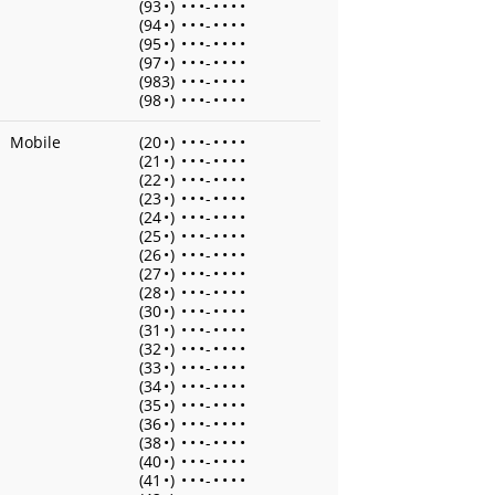
(93
•
)
•
•
•
-
•
•
•
•
(94
•
)
•
•
•
-
•
•
•
•
(95
•
)
•
•
•
-
•
•
•
•
(97
•
)
•
•
•
-
•
•
•
•
(983)
•
•
•
-
•
•
•
•
(98
•
)
•
•
•
-
•
•
•
•
Mobile
(20
•
)
•
•
•
-
•
•
•
•
(21
•
)
•
•
•
-
•
•
•
•
(22
•
)
•
•
•
-
•
•
•
•
(23
•
)
•
•
•
-
•
•
•
•
(24
•
)
•
•
•
-
•
•
•
•
(25
•
)
•
•
•
-
•
•
•
•
(26
•
)
•
•
•
-
•
•
•
•
(27
•
)
•
•
•
-
•
•
•
•
(28
•
)
•
•
•
-
•
•
•
•
(30
•
)
•
•
•
-
•
•
•
•
(31
•
)
•
•
•
-
•
•
•
•
(32
•
)
•
•
•
-
•
•
•
•
(33
•
)
•
•
•
-
•
•
•
•
(34
•
)
•
•
•
-
•
•
•
•
(35
•
)
•
•
•
-
•
•
•
•
(36
•
)
•
•
•
-
•
•
•
•
(38
•
)
•
•
•
-
•
•
•
•
(40
•
)
•
•
•
-
•
•
•
•
(41
•
)
•
•
•
-
•
•
•
•