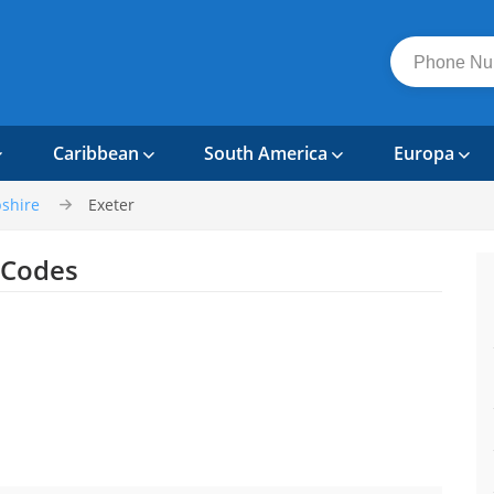
Caribbean
South America
Europa
shire
Exeter
 Codes