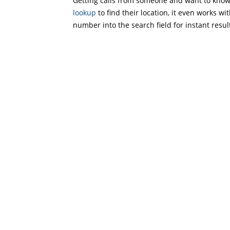
Getting calls from someone and want to know 
lookup
to find their location, it even works wi
number into the search field for instant resul