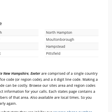
e
th
North Hampton
r
Moultonborough
Hampstead
t
Pittsfield
ate New Hampshire, Exeter
are comprised of a single country
office code (or region code), and a 4 digit line code. Making a
code can be costly. Browse our sites area and region codes
ct information for your calls. Each states page contains a
mbers of that area. Also available are local times. So you
arly again.