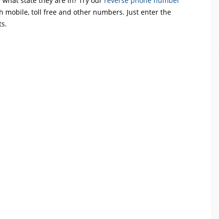
what state they are in? Try our
reverse phone number
th mobile, toll free and other numbers. Just enter the
ts.