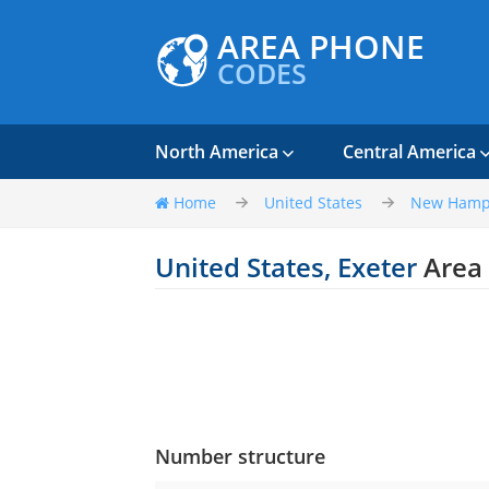
AREA PHONE
CODES
North America
Central America
Home
United States
New Hamp
United States, Exeter
Area
Number structure