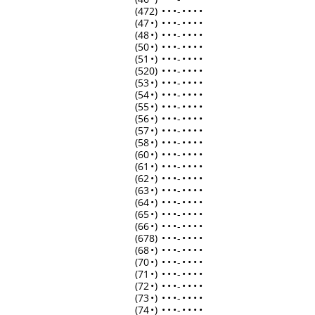
(472)
•
•
•
-
•
•
•
•
(47
•
)
•
•
•
-
•
•
•
•
(48
•
)
•
•
•
-
•
•
•
•
(50
•
)
•
•
•
-
•
•
•
•
(51
•
)
•
•
•
-
•
•
•
•
(520)
•
•
•
-
•
•
•
•
(53
•
)
•
•
•
-
•
•
•
•
(54
•
)
•
•
•
-
•
•
•
•
(55
•
)
•
•
•
-
•
•
•
•
(56
•
)
•
•
•
-
•
•
•
•
(57
•
)
•
•
•
-
•
•
•
•
(58
•
)
•
•
•
-
•
•
•
•
(60
•
)
•
•
•
-
•
•
•
•
(61
•
)
•
•
•
-
•
•
•
•
(62
•
)
•
•
•
-
•
•
•
•
(63
•
)
•
•
•
-
•
•
•
•
(64
•
)
•
•
•
-
•
•
•
•
(65
•
)
•
•
•
-
•
•
•
•
(66
•
)
•
•
•
-
•
•
•
•
(678)
•
•
•
-
•
•
•
•
(68
•
)
•
•
•
-
•
•
•
•
(70
•
)
•
•
•
-
•
•
•
•
(71
•
)
•
•
•
-
•
•
•
•
(72
•
)
•
•
•
-
•
•
•
•
(73
•
)
•
•
•
-
•
•
•
•
(74
•
)
•
•
•
-
•
•
•
•