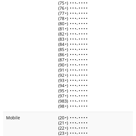
(75
•
)
•
•
•
-
•
•
•
•
(76
•
)
•
•
•
-
•
•
•
•
(77
•
)
•
•
•
-
•
•
•
•
(78
•
)
•
•
•
-
•
•
•
•
(80
•
)
•
•
•
-
•
•
•
•
(81
•
)
•
•
•
-
•
•
•
•
(82
•
)
•
•
•
-
•
•
•
•
(83
•
)
•
•
•
-
•
•
•
•
(84
•
)
•
•
•
-
•
•
•
•
(85
•
)
•
•
•
-
•
•
•
•
(86
•
)
•
•
•
-
•
•
•
•
(87
•
)
•
•
•
-
•
•
•
•
(90
•
)
•
•
•
-
•
•
•
•
(91
•
)
•
•
•
-
•
•
•
•
(92
•
)
•
•
•
-
•
•
•
•
(93
•
)
•
•
•
-
•
•
•
•
(94
•
)
•
•
•
-
•
•
•
•
(95
•
)
•
•
•
-
•
•
•
•
(97
•
)
•
•
•
-
•
•
•
•
(983)
•
•
•
-
•
•
•
•
(98
•
)
•
•
•
-
•
•
•
•
Mobile
(20
•
)
•
•
•
-
•
•
•
•
(21
•
)
•
•
•
-
•
•
•
•
(22
•
)
•
•
•
-
•
•
•
•
(23
•
)
•
•
•
-
•
•
•
•