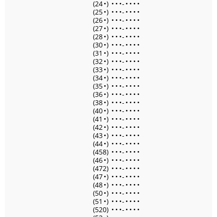
(24
•
)
•
•
•
-
•
•
•
•
(25
•
)
•
•
•
-
•
•
•
•
(26
•
)
•
•
•
-
•
•
•
•
(27
•
)
•
•
•
-
•
•
•
•
(28
•
)
•
•
•
-
•
•
•
•
(30
•
)
•
•
•
-
•
•
•
•
(31
•
)
•
•
•
-
•
•
•
•
(32
•
)
•
•
•
-
•
•
•
•
(33
•
)
•
•
•
-
•
•
•
•
(34
•
)
•
•
•
-
•
•
•
•
(35
•
)
•
•
•
-
•
•
•
•
(36
•
)
•
•
•
-
•
•
•
•
(38
•
)
•
•
•
-
•
•
•
•
(40
•
)
•
•
•
-
•
•
•
•
(41
•
)
•
•
•
-
•
•
•
•
(42
•
)
•
•
•
-
•
•
•
•
(43
•
)
•
•
•
-
•
•
•
•
(44
•
)
•
•
•
-
•
•
•
•
(458)
•
•
•
-
•
•
•
•
(46
•
)
•
•
•
-
•
•
•
•
(472)
•
•
•
-
•
•
•
•
(47
•
)
•
•
•
-
•
•
•
•
(48
•
)
•
•
•
-
•
•
•
•
(50
•
)
•
•
•
-
•
•
•
•
(51
•
)
•
•
•
-
•
•
•
•
(520)
•
•
•
-
•
•
•
•