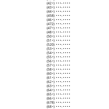
(42
•
)
•
•
•
-
•
•
•
•
(43
•
)
•
•
•
-
•
•
•
•
(44
•
)
•
•
•
-
•
•
•
•
(458)
•
•
•
-
•
•
•
•
(46
•
)
•
•
•
-
•
•
•
•
(472)
•
•
•
-
•
•
•
•
(47
•
)
•
•
•
-
•
•
•
•
(48
•
)
•
•
•
-
•
•
•
•
(50
•
)
•
•
•
-
•
•
•
•
(51
•
)
•
•
•
-
•
•
•
•
(520)
•
•
•
-
•
•
•
•
(53
•
)
•
•
•
-
•
•
•
•
(54
•
)
•
•
•
-
•
•
•
•
(55
•
)
•
•
•
-
•
•
•
•
(56
•
)
•
•
•
-
•
•
•
•
(57
•
)
•
•
•
-
•
•
•
•
(58
•
)
•
•
•
-
•
•
•
•
(60
•
)
•
•
•
-
•
•
•
•
(61
•
)
•
•
•
-
•
•
•
•
(62
•
)
•
•
•
-
•
•
•
•
(63
•
)
•
•
•
-
•
•
•
•
(64
•
)
•
•
•
-
•
•
•
•
(65
•
)
•
•
•
-
•
•
•
•
(66
•
)
•
•
•
-
•
•
•
•
(678)
•
•
•
-
•
•
•
•
(68
•
)
•
•
•
-
•
•
•
•