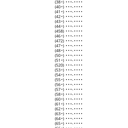
(38
•
)
•
•
•
-
•
•
•
•
(40
•
)
•
•
•
-
•
•
•
•
(41
•
)
•
•
•
-
•
•
•
•
(42
•
)
•
•
•
-
•
•
•
•
(43
•
)
•
•
•
-
•
•
•
•
(44
•
)
•
•
•
-
•
•
•
•
(458)
•
•
•
-
•
•
•
•
(46
•
)
•
•
•
-
•
•
•
•
(472)
•
•
•
-
•
•
•
•
(47
•
)
•
•
•
-
•
•
•
•
(48
•
)
•
•
•
-
•
•
•
•
(50
•
)
•
•
•
-
•
•
•
•
(51
•
)
•
•
•
-
•
•
•
•
(520)
•
•
•
-
•
•
•
•
(53
•
)
•
•
•
-
•
•
•
•
(54
•
)
•
•
•
-
•
•
•
•
(55
•
)
•
•
•
-
•
•
•
•
(56
•
)
•
•
•
-
•
•
•
•
(57
•
)
•
•
•
-
•
•
•
•
(58
•
)
•
•
•
-
•
•
•
•
(60
•
)
•
•
•
-
•
•
•
•
(61
•
)
•
•
•
-
•
•
•
•
(62
•
)
•
•
•
-
•
•
•
•
(63
•
)
•
•
•
-
•
•
•
•
(64
•
)
•
•
•
-
•
•
•
•
(65
•
)
•
•
•
-
•
•
•
•