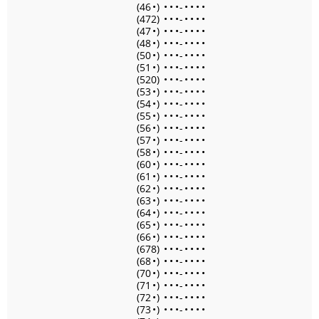
(46
•
)
•
•
•
-
•
•
•
•
(472)
•
•
•
-
•
•
•
•
(47
•
)
•
•
•
-
•
•
•
•
(48
•
)
•
•
•
-
•
•
•
•
(50
•
)
•
•
•
-
•
•
•
•
(51
•
)
•
•
•
-
•
•
•
•
(520)
•
•
•
-
•
•
•
•
(53
•
)
•
•
•
-
•
•
•
•
(54
•
)
•
•
•
-
•
•
•
•
(55
•
)
•
•
•
-
•
•
•
•
(56
•
)
•
•
•
-
•
•
•
•
(57
•
)
•
•
•
-
•
•
•
•
(58
•
)
•
•
•
-
•
•
•
•
(60
•
)
•
•
•
-
•
•
•
•
(61
•
)
•
•
•
-
•
•
•
•
(62
•
)
•
•
•
-
•
•
•
•
(63
•
)
•
•
•
-
•
•
•
•
(64
•
)
•
•
•
-
•
•
•
•
(65
•
)
•
•
•
-
•
•
•
•
(66
•
)
•
•
•
-
•
•
•
•
(678)
•
•
•
-
•
•
•
•
(68
•
)
•
•
•
-
•
•
•
•
(70
•
)
•
•
•
-
•
•
•
•
(71
•
)
•
•
•
-
•
•
•
•
(72
•
)
•
•
•
-
•
•
•
•
(73
•
)
•
•
•
-
•
•
•
•