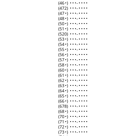
(46
•
)
•
•
•
-
•
•
•
•
(472)
•
•
•
-
•
•
•
•
(47
•
)
•
•
•
-
•
•
•
•
(48
•
)
•
•
•
-
•
•
•
•
(50
•
)
•
•
•
-
•
•
•
•
(51
•
)
•
•
•
-
•
•
•
•
(520)
•
•
•
-
•
•
•
•
(53
•
)
•
•
•
-
•
•
•
•
(54
•
)
•
•
•
-
•
•
•
•
(55
•
)
•
•
•
-
•
•
•
•
(56
•
)
•
•
•
-
•
•
•
•
(57
•
)
•
•
•
-
•
•
•
•
(58
•
)
•
•
•
-
•
•
•
•
(60
•
)
•
•
•
-
•
•
•
•
(61
•
)
•
•
•
-
•
•
•
•
(62
•
)
•
•
•
-
•
•
•
•
(63
•
)
•
•
•
-
•
•
•
•
(64
•
)
•
•
•
-
•
•
•
•
(65
•
)
•
•
•
-
•
•
•
•
(66
•
)
•
•
•
-
•
•
•
•
(678)
•
•
•
-
•
•
•
•
(68
•
)
•
•
•
-
•
•
•
•
(70
•
)
•
•
•
-
•
•
•
•
(71
•
)
•
•
•
-
•
•
•
•
(72
•
)
•
•
•
-
•
•
•
•
(73
•
)
•
•
•
-
•
•
•
•