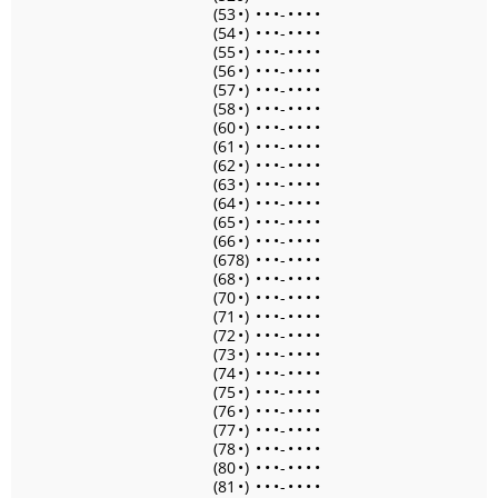
(53
•
)
•
•
•
-
•
•
•
•
(54
•
)
•
•
•
-
•
•
•
•
(55
•
)
•
•
•
-
•
•
•
•
(56
•
)
•
•
•
-
•
•
•
•
(57
•
)
•
•
•
-
•
•
•
•
(58
•
)
•
•
•
-
•
•
•
•
(60
•
)
•
•
•
-
•
•
•
•
(61
•
)
•
•
•
-
•
•
•
•
(62
•
)
•
•
•
-
•
•
•
•
(63
•
)
•
•
•
-
•
•
•
•
(64
•
)
•
•
•
-
•
•
•
•
(65
•
)
•
•
•
-
•
•
•
•
(66
•
)
•
•
•
-
•
•
•
•
(678)
•
•
•
-
•
•
•
•
(68
•
)
•
•
•
-
•
•
•
•
(70
•
)
•
•
•
-
•
•
•
•
(71
•
)
•
•
•
-
•
•
•
•
(72
•
)
•
•
•
-
•
•
•
•
(73
•
)
•
•
•
-
•
•
•
•
(74
•
)
•
•
•
-
•
•
•
•
(75
•
)
•
•
•
-
•
•
•
•
(76
•
)
•
•
•
-
•
•
•
•
(77
•
)
•
•
•
-
•
•
•
•
(78
•
)
•
•
•
-
•
•
•
•
(80
•
)
•
•
•
-
•
•
•
•
(81
•
)
•
•
•
-
•
•
•
•