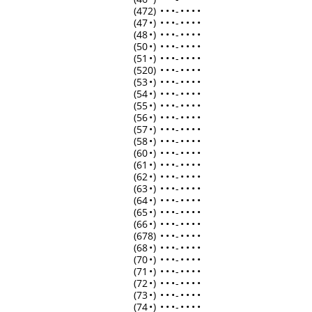
(472)
•
•
•
-
•
•
•
•
(47
•
)
•
•
•
-
•
•
•
•
(48
•
)
•
•
•
-
•
•
•
•
(50
•
)
•
•
•
-
•
•
•
•
(51
•
)
•
•
•
-
•
•
•
•
(520)
•
•
•
-
•
•
•
•
(53
•
)
•
•
•
-
•
•
•
•
(54
•
)
•
•
•
-
•
•
•
•
(55
•
)
•
•
•
-
•
•
•
•
(56
•
)
•
•
•
-
•
•
•
•
(57
•
)
•
•
•
-
•
•
•
•
(58
•
)
•
•
•
-
•
•
•
•
(60
•
)
•
•
•
-
•
•
•
•
(61
•
)
•
•
•
-
•
•
•
•
(62
•
)
•
•
•
-
•
•
•
•
(63
•
)
•
•
•
-
•
•
•
•
(64
•
)
•
•
•
-
•
•
•
•
(65
•
)
•
•
•
-
•
•
•
•
(66
•
)
•
•
•
-
•
•
•
•
(678)
•
•
•
-
•
•
•
•
(68
•
)
•
•
•
-
•
•
•
•
(70
•
)
•
•
•
-
•
•
•
•
(71
•
)
•
•
•
-
•
•
•
•
(72
•
)
•
•
•
-
•
•
•
•
(73
•
)
•
•
•
-
•
•
•
•
(74
•
)
•
•
•
-
•
•
•
•