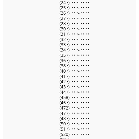
(24
•
)
•
•
•
-
•
•
•
•
(25
•
)
•
•
•
-
•
•
•
•
(26
•
)
•
•
•
-
•
•
•
•
(27
•
)
•
•
•
-
•
•
•
•
(28
•
)
•
•
•
-
•
•
•
•
(30
•
)
•
•
•
-
•
•
•
•
(31
•
)
•
•
•
-
•
•
•
•
(32
•
)
•
•
•
-
•
•
•
•
(33
•
)
•
•
•
-
•
•
•
•
(34
•
)
•
•
•
-
•
•
•
•
(35
•
)
•
•
•
-
•
•
•
•
(36
•
)
•
•
•
-
•
•
•
•
(38
•
)
•
•
•
-
•
•
•
•
(40
•
)
•
•
•
-
•
•
•
•
(41
•
)
•
•
•
-
•
•
•
•
(42
•
)
•
•
•
-
•
•
•
•
(43
•
)
•
•
•
-
•
•
•
•
(44
•
)
•
•
•
-
•
•
•
•
(458)
•
•
•
-
•
•
•
•
(46
•
)
•
•
•
-
•
•
•
•
(472)
•
•
•
-
•
•
•
•
(47
•
)
•
•
•
-
•
•
•
•
(48
•
)
•
•
•
-
•
•
•
•
(50
•
)
•
•
•
-
•
•
•
•
(51
•
)
•
•
•
-
•
•
•
•
(520)
•
•
•
-
•
•
•
•