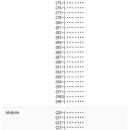
(75
•
)
•
•
•
-
•
•
•
•
(76
•
)
•
•
•
-
•
•
•
•
(77
•
)
•
•
•
-
•
•
•
•
(78
•
)
•
•
•
-
•
•
•
•
(80
•
)
•
•
•
-
•
•
•
•
(81
•
)
•
•
•
-
•
•
•
•
(82
•
)
•
•
•
-
•
•
•
•
(83
•
)
•
•
•
-
•
•
•
•
(84
•
)
•
•
•
-
•
•
•
•
(85
•
)
•
•
•
-
•
•
•
•
(86
•
)
•
•
•
-
•
•
•
•
(87
•
)
•
•
•
-
•
•
•
•
(90
•
)
•
•
•
-
•
•
•
•
(91
•
)
•
•
•
-
•
•
•
•
(92
•
)
•
•
•
-
•
•
•
•
(93
•
)
•
•
•
-
•
•
•
•
(94
•
)
•
•
•
-
•
•
•
•
(95
•
)
•
•
•
-
•
•
•
•
(97
•
)
•
•
•
-
•
•
•
•
(983)
•
•
•
-
•
•
•
•
(98
•
)
•
•
•
-
•
•
•
•
Mobile
(20
•
)
•
•
•
-
•
•
•
•
(21
•
)
•
•
•
-
•
•
•
•
(22
•
)
•
•
•
-
•
•
•
•
(23
•
)
•
•
•
-
•
•
•
•