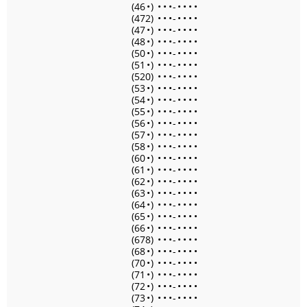
(46
•
)
•
•
•
-
•
•
•
•
(472)
•
•
•
-
•
•
•
•
(47
•
)
•
•
•
-
•
•
•
•
(48
•
)
•
•
•
-
•
•
•
•
(50
•
)
•
•
•
-
•
•
•
•
(51
•
)
•
•
•
-
•
•
•
•
(520)
•
•
•
-
•
•
•
•
(53
•
)
•
•
•
-
•
•
•
•
(54
•
)
•
•
•
-
•
•
•
•
(55
•
)
•
•
•
-
•
•
•
•
(56
•
)
•
•
•
-
•
•
•
•
(57
•
)
•
•
•
-
•
•
•
•
(58
•
)
•
•
•
-
•
•
•
•
(60
•
)
•
•
•
-
•
•
•
•
(61
•
)
•
•
•
-
•
•
•
•
(62
•
)
•
•
•
-
•
•
•
•
(63
•
)
•
•
•
-
•
•
•
•
(64
•
)
•
•
•
-
•
•
•
•
(65
•
)
•
•
•
-
•
•
•
•
(66
•
)
•
•
•
-
•
•
•
•
(678)
•
•
•
-
•
•
•
•
(68
•
)
•
•
•
-
•
•
•
•
(70
•
)
•
•
•
-
•
•
•
•
(71
•
)
•
•
•
-
•
•
•
•
(72
•
)
•
•
•
-
•
•
•
•
(73
•
)
•
•
•
-
•
•
•
•