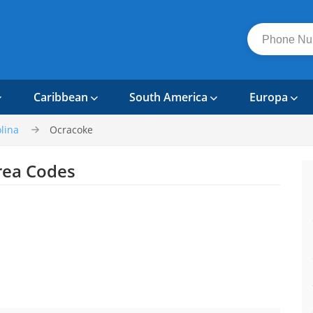
Caribbean
South America
Europa
lina
Ocracoke
ea Codes