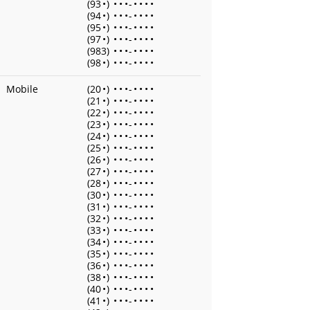
(93
•
)
•
•
•
-
•
•
•
•
(94
•
)
•
•
•
-
•
•
•
•
(95
•
)
•
•
•
-
•
•
•
•
(97
•
)
•
•
•
-
•
•
•
•
(983)
•
•
•
-
•
•
•
•
(98
•
)
•
•
•
-
•
•
•
•
Mobile
(20
•
)
•
•
•
-
•
•
•
•
(21
•
)
•
•
•
-
•
•
•
•
(22
•
)
•
•
•
-
•
•
•
•
(23
•
)
•
•
•
-
•
•
•
•
(24
•
)
•
•
•
-
•
•
•
•
(25
•
)
•
•
•
-
•
•
•
•
(26
•
)
•
•
•
-
•
•
•
•
(27
•
)
•
•
•
-
•
•
•
•
(28
•
)
•
•
•
-
•
•
•
•
(30
•
)
•
•
•
-
•
•
•
•
(31
•
)
•
•
•
-
•
•
•
•
(32
•
)
•
•
•
-
•
•
•
•
(33
•
)
•
•
•
-
•
•
•
•
(34
•
)
•
•
•
-
•
•
•
•
(35
•
)
•
•
•
-
•
•
•
•
(36
•
)
•
•
•
-
•
•
•
•
(38
•
)
•
•
•
-
•
•
•
•
(40
•
)
•
•
•
-
•
•
•
•
(41
•
)
•
•
•
-
•
•
•
•