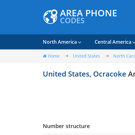
AREA PHONE
CODES
North America
Central America
Home
United States
North Caro
United States, Ocracoke
Ar
Number structure