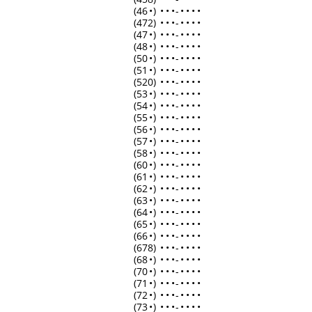
(46
•
)
•
•
•
-
•
•
•
•
(472)
•
•
•
-
•
•
•
•
(47
•
)
•
•
•
-
•
•
•
•
(48
•
)
•
•
•
-
•
•
•
•
(50
•
)
•
•
•
-
•
•
•
•
(51
•
)
•
•
•
-
•
•
•
•
(520)
•
•
•
-
•
•
•
•
(53
•
)
•
•
•
-
•
•
•
•
(54
•
)
•
•
•
-
•
•
•
•
(55
•
)
•
•
•
-
•
•
•
•
(56
•
)
•
•
•
-
•
•
•
•
(57
•
)
•
•
•
-
•
•
•
•
(58
•
)
•
•
•
-
•
•
•
•
(60
•
)
•
•
•
-
•
•
•
•
(61
•
)
•
•
•
-
•
•
•
•
(62
•
)
•
•
•
-
•
•
•
•
(63
•
)
•
•
•
-
•
•
•
•
(64
•
)
•
•
•
-
•
•
•
•
(65
•
)
•
•
•
-
•
•
•
•
(66
•
)
•
•
•
-
•
•
•
•
(678)
•
•
•
-
•
•
•
•
(68
•
)
•
•
•
-
•
•
•
•
(70
•
)
•
•
•
-
•
•
•
•
(71
•
)
•
•
•
-
•
•
•
•
(72
•
)
•
•
•
-
•
•
•
•
(73
•
)
•
•
•
-
•
•
•
•