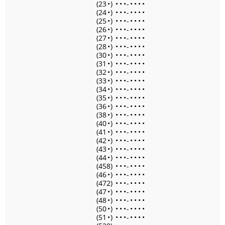
(23
•
)
•
•
•
-
•
•
•
•
(24
•
)
•
•
•
-
•
•
•
•
(25
•
)
•
•
•
-
•
•
•
•
(26
•
)
•
•
•
-
•
•
•
•
(27
•
)
•
•
•
-
•
•
•
•
(28
•
)
•
•
•
-
•
•
•
•
(30
•
)
•
•
•
-
•
•
•
•
(31
•
)
•
•
•
-
•
•
•
•
(32
•
)
•
•
•
-
•
•
•
•
(33
•
)
•
•
•
-
•
•
•
•
(34
•
)
•
•
•
-
•
•
•
•
(35
•
)
•
•
•
-
•
•
•
•
(36
•
)
•
•
•
-
•
•
•
•
(38
•
)
•
•
•
-
•
•
•
•
(40
•
)
•
•
•
-
•
•
•
•
(41
•
)
•
•
•
-
•
•
•
•
(42
•
)
•
•
•
-
•
•
•
•
(43
•
)
•
•
•
-
•
•
•
•
(44
•
)
•
•
•
-
•
•
•
•
(458)
•
•
•
-
•
•
•
•
(46
•
)
•
•
•
-
•
•
•
•
(472)
•
•
•
-
•
•
•
•
(47
•
)
•
•
•
-
•
•
•
•
(48
•
)
•
•
•
-
•
•
•
•
(50
•
)
•
•
•
-
•
•
•
•
(51
•
)
•
•
•
-
•
•
•
•