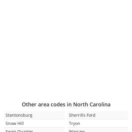
Other area codes in North Carolina
Stantonsburg
Sherrills Ford
Snow Hill
Tryon
Swan Quarter
Warsaw