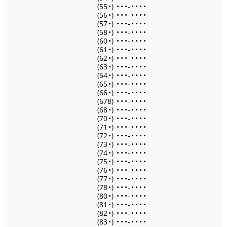
(55
•
)
•
•
•
-
•
•
•
•
(56
•
)
•
•
•
-
•
•
•
•
(57
•
)
•
•
•
-
•
•
•
•
(58
•
)
•
•
•
-
•
•
•
•
(60
•
)
•
•
•
-
•
•
•
•
(61
•
)
•
•
•
-
•
•
•
•
(62
•
)
•
•
•
-
•
•
•
•
(63
•
)
•
•
•
-
•
•
•
•
(64
•
)
•
•
•
-
•
•
•
•
(65
•
)
•
•
•
-
•
•
•
•
(66
•
)
•
•
•
-
•
•
•
•
(678)
•
•
•
-
•
•
•
•
(68
•
)
•
•
•
-
•
•
•
•
(70
•
)
•
•
•
-
•
•
•
•
(71
•
)
•
•
•
-
•
•
•
•
(72
•
)
•
•
•
-
•
•
•
•
(73
•
)
•
•
•
-
•
•
•
•
(74
•
)
•
•
•
-
•
•
•
•
(75
•
)
•
•
•
-
•
•
•
•
(76
•
)
•
•
•
-
•
•
•
•
(77
•
)
•
•
•
-
•
•
•
•
(78
•
)
•
•
•
-
•
•
•
•
(80
•
)
•
•
•
-
•
•
•
•
(81
•
)
•
•
•
-
•
•
•
•
(82
•
)
•
•
•
-
•
•
•
•
(83
•
)
•
•
•
-
•
•
•
•