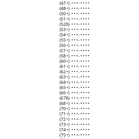
(47
•
)
•
•
•
-
•
•
•
•
(48
•
)
•
•
•
-
•
•
•
•
(50
•
)
•
•
•
-
•
•
•
•
(51
•
)
•
•
•
-
•
•
•
•
(520)
•
•
•
-
•
•
•
•
(53
•
)
•
•
•
-
•
•
•
•
(54
•
)
•
•
•
-
•
•
•
•
(55
•
)
•
•
•
-
•
•
•
•
(56
•
)
•
•
•
-
•
•
•
•
(57
•
)
•
•
•
-
•
•
•
•
(58
•
)
•
•
•
-
•
•
•
•
(60
•
)
•
•
•
-
•
•
•
•
(61
•
)
•
•
•
-
•
•
•
•
(62
•
)
•
•
•
-
•
•
•
•
(63
•
)
•
•
•
-
•
•
•
•
(64
•
)
•
•
•
-
•
•
•
•
(65
•
)
•
•
•
-
•
•
•
•
(66
•
)
•
•
•
-
•
•
•
•
(678)
•
•
•
-
•
•
•
•
(68
•
)
•
•
•
-
•
•
•
•
(70
•
)
•
•
•
-
•
•
•
•
(71
•
)
•
•
•
-
•
•
•
•
(72
•
)
•
•
•
-
•
•
•
•
(73
•
)
•
•
•
-
•
•
•
•
(74
•
)
•
•
•
-
•
•
•
•
(75
•
)
•
•
•
-
•
•
•
•