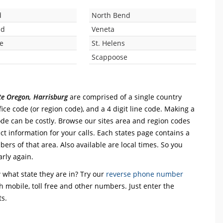
d
North Bend
nd
Veneta
le
St. Helens
Scappoose
ate Oregon, Harrisburg
are comprised of a single country
office code (or region code), and a 4 digit line code. Making a
code can be costly. Browse our sites area and region codes
ct information for your calls. Each states page contains a
mbers of that area. Also available are local times. So you
arly again.
what state they are in? Try our
reverse phone number
th mobile, toll free and other numbers. Just enter the
ts.