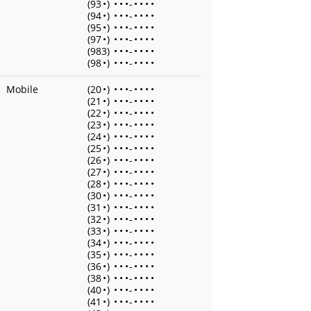
(93
•
)
•
•
•
-
•
•
•
•
(94
•
)
•
•
•
-
•
•
•
•
(95
•
)
•
•
•
-
•
•
•
•
(97
•
)
•
•
•
-
•
•
•
•
(983)
•
•
•
-
•
•
•
•
(98
•
)
•
•
•
-
•
•
•
•
Mobile
(20
•
)
•
•
•
-
•
•
•
•
(21
•
)
•
•
•
-
•
•
•
•
(22
•
)
•
•
•
-
•
•
•
•
(23
•
)
•
•
•
-
•
•
•
•
(24
•
)
•
•
•
-
•
•
•
•
(25
•
)
•
•
•
-
•
•
•
•
(26
•
)
•
•
•
-
•
•
•
•
(27
•
)
•
•
•
-
•
•
•
•
(28
•
)
•
•
•
-
•
•
•
•
(30
•
)
•
•
•
-
•
•
•
•
(31
•
)
•
•
•
-
•
•
•
•
(32
•
)
•
•
•
-
•
•
•
•
(33
•
)
•
•
•
-
•
•
•
•
(34
•
)
•
•
•
-
•
•
•
•
(35
•
)
•
•
•
-
•
•
•
•
(36
•
)
•
•
•
-
•
•
•
•
(38
•
)
•
•
•
-
•
•
•
•
(40
•
)
•
•
•
-
•
•
•
•
(41
•
)
•
•
•
-
•
•
•
•