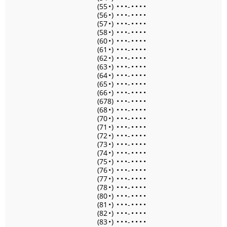
(55
•
)
•
•
•
-
•
•
•
•
(56
•
)
•
•
•
-
•
•
•
•
(57
•
)
•
•
•
-
•
•
•
•
(58
•
)
•
•
•
-
•
•
•
•
(60
•
)
•
•
•
-
•
•
•
•
(61
•
)
•
•
•
-
•
•
•
•
(62
•
)
•
•
•
-
•
•
•
•
(63
•
)
•
•
•
-
•
•
•
•
(64
•
)
•
•
•
-
•
•
•
•
(65
•
)
•
•
•
-
•
•
•
•
(66
•
)
•
•
•
-
•
•
•
•
(678)
•
•
•
-
•
•
•
•
(68
•
)
•
•
•
-
•
•
•
•
(70
•
)
•
•
•
-
•
•
•
•
(71
•
)
•
•
•
-
•
•
•
•
(72
•
)
•
•
•
-
•
•
•
•
(73
•
)
•
•
•
-
•
•
•
•
(74
•
)
•
•
•
-
•
•
•
•
(75
•
)
•
•
•
-
•
•
•
•
(76
•
)
•
•
•
-
•
•
•
•
(77
•
)
•
•
•
-
•
•
•
•
(78
•
)
•
•
•
-
•
•
•
•
(80
•
)
•
•
•
-
•
•
•
•
(81
•
)
•
•
•
-
•
•
•
•
(82
•
)
•
•
•
-
•
•
•
•
(83
•
)
•
•
•
-
•
•
•
•