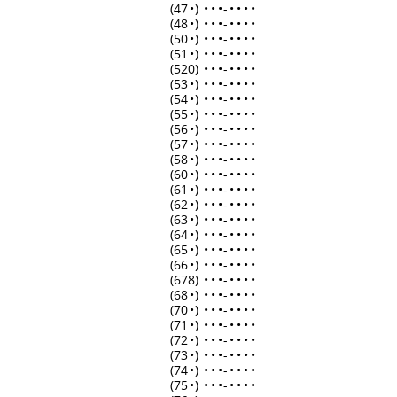
(47
•
)
•
•
•
-
•
•
•
•
(48
•
)
•
•
•
-
•
•
•
•
(50
•
)
•
•
•
-
•
•
•
•
(51
•
)
•
•
•
-
•
•
•
•
(520)
•
•
•
-
•
•
•
•
(53
•
)
•
•
•
-
•
•
•
•
(54
•
)
•
•
•
-
•
•
•
•
(55
•
)
•
•
•
-
•
•
•
•
(56
•
)
•
•
•
-
•
•
•
•
(57
•
)
•
•
•
-
•
•
•
•
(58
•
)
•
•
•
-
•
•
•
•
(60
•
)
•
•
•
-
•
•
•
•
(61
•
)
•
•
•
-
•
•
•
•
(62
•
)
•
•
•
-
•
•
•
•
(63
•
)
•
•
•
-
•
•
•
•
(64
•
)
•
•
•
-
•
•
•
•
(65
•
)
•
•
•
-
•
•
•
•
(66
•
)
•
•
•
-
•
•
•
•
(678)
•
•
•
-
•
•
•
•
(68
•
)
•
•
•
-
•
•
•
•
(70
•
)
•
•
•
-
•
•
•
•
(71
•
)
•
•
•
-
•
•
•
•
(72
•
)
•
•
•
-
•
•
•
•
(73
•
)
•
•
•
-
•
•
•
•
(74
•
)
•
•
•
-
•
•
•
•
(75
•
)
•
•
•
-
•
•
•
•