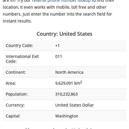
are in? Try our
reverse phone number lookup
to find their
location, it even works with mobile, toll free and other
numbers. Just enter the number into the search field for
instant results.
Country: United States
Country Code:
+1
International Exit
011
Code:
Continent:
North America
2
Area:
9,629,091 km
Population:
310,232,863
Currency:
United States Dollar
Capital:
Washington