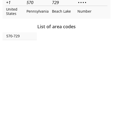
+1
570
729
•
•
•
•
United
Pennsylvania
Beach Lake
Number
States
List of area codes
570-729