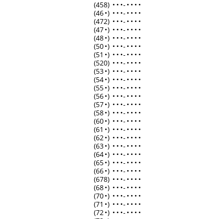
(458)
•
•
•
-
•
•
•
•
(46
•
)
•
•
•
-
•
•
•
•
(472)
•
•
•
-
•
•
•
•
(47
•
)
•
•
•
-
•
•
•
•
(48
•
)
•
•
•
-
•
•
•
•
(50
•
)
•
•
•
-
•
•
•
•
(51
•
)
•
•
•
-
•
•
•
•
(520)
•
•
•
-
•
•
•
•
(53
•
)
•
•
•
-
•
•
•
•
(54
•
)
•
•
•
-
•
•
•
•
(55
•
)
•
•
•
-
•
•
•
•
(56
•
)
•
•
•
-
•
•
•
•
(57
•
)
•
•
•
-
•
•
•
•
(58
•
)
•
•
•
-
•
•
•
•
(60
•
)
•
•
•
-
•
•
•
•
(61
•
)
•
•
•
-
•
•
•
•
(62
•
)
•
•
•
-
•
•
•
•
(63
•
)
•
•
•
-
•
•
•
•
(64
•
)
•
•
•
-
•
•
•
•
(65
•
)
•
•
•
-
•
•
•
•
(66
•
)
•
•
•
-
•
•
•
•
(678)
•
•
•
-
•
•
•
•
(68
•
)
•
•
•
-
•
•
•
•
(70
•
)
•
•
•
-
•
•
•
•
(71
•
)
•
•
•
-
•
•
•
•
(72
•
)
•
•
•
-
•
•
•
•