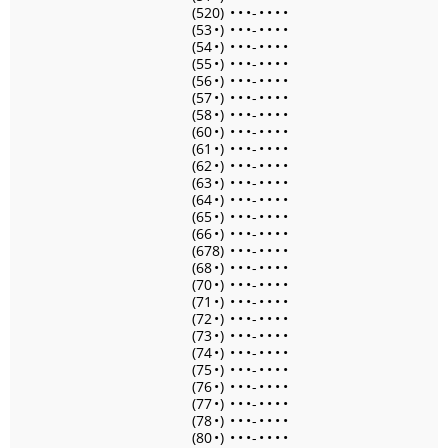
(520)
•
•
•
-
•
•
•
•
(53
•
)
•
•
•
-
•
•
•
•
(54
•
)
•
•
•
-
•
•
•
•
(55
•
)
•
•
•
-
•
•
•
•
(56
•
)
•
•
•
-
•
•
•
•
(57
•
)
•
•
•
-
•
•
•
•
(58
•
)
•
•
•
-
•
•
•
•
(60
•
)
•
•
•
-
•
•
•
•
(61
•
)
•
•
•
-
•
•
•
•
(62
•
)
•
•
•
-
•
•
•
•
(63
•
)
•
•
•
-
•
•
•
•
(64
•
)
•
•
•
-
•
•
•
•
(65
•
)
•
•
•
-
•
•
•
•
(66
•
)
•
•
•
-
•
•
•
•
(678)
•
•
•
-
•
•
•
•
(68
•
)
•
•
•
-
•
•
•
•
(70
•
)
•
•
•
-
•
•
•
•
(71
•
)
•
•
•
-
•
•
•
•
(72
•
)
•
•
•
-
•
•
•
•
(73
•
)
•
•
•
-
•
•
•
•
(74
•
)
•
•
•
-
•
•
•
•
(75
•
)
•
•
•
-
•
•
•
•
(76
•
)
•
•
•
-
•
•
•
•
(77
•
)
•
•
•
-
•
•
•
•
(78
•
)
•
•
•
-
•
•
•
•
(80
•
)
•
•
•
-
•
•
•
•