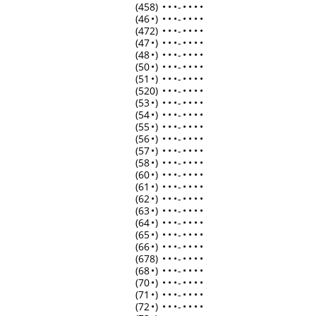
(458)
•
•
•
-
•
•
•
•
(46
•
)
•
•
•
-
•
•
•
•
(472)
•
•
•
-
•
•
•
•
(47
•
)
•
•
•
-
•
•
•
•
(48
•
)
•
•
•
-
•
•
•
•
(50
•
)
•
•
•
-
•
•
•
•
(51
•
)
•
•
•
-
•
•
•
•
(520)
•
•
•
-
•
•
•
•
(53
•
)
•
•
•
-
•
•
•
•
(54
•
)
•
•
•
-
•
•
•
•
(55
•
)
•
•
•
-
•
•
•
•
(56
•
)
•
•
•
-
•
•
•
•
(57
•
)
•
•
•
-
•
•
•
•
(58
•
)
•
•
•
-
•
•
•
•
(60
•
)
•
•
•
-
•
•
•
•
(61
•
)
•
•
•
-
•
•
•
•
(62
•
)
•
•
•
-
•
•
•
•
(63
•
)
•
•
•
-
•
•
•
•
(64
•
)
•
•
•
-
•
•
•
•
(65
•
)
•
•
•
-
•
•
•
•
(66
•
)
•
•
•
-
•
•
•
•
(678)
•
•
•
-
•
•
•
•
(68
•
)
•
•
•
-
•
•
•
•
(70
•
)
•
•
•
-
•
•
•
•
(71
•
)
•
•
•
-
•
•
•
•
(72
•
)
•
•
•
-
•
•
•
•