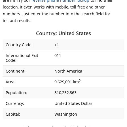
are in? Try our
reverse phone number lookup
to find their
location, it even works with mobile, toll free and other
numbers. Just enter the number into the search field for
instant results.
Country: United States
Country Code:
+1
International Exit
011
Code:
Continent:
North America
2
Area:
9,629,091 km
Population:
310,232,863
Currency:
United States Dollar
Capital:
Washington