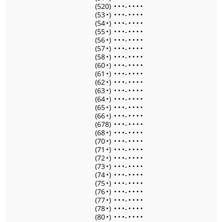
(520)
•
•
•
-
•
•
•
•
(53
•
)
•
•
•
-
•
•
•
•
(54
•
)
•
•
•
-
•
•
•
•
(55
•
)
•
•
•
-
•
•
•
•
(56
•
)
•
•
•
-
•
•
•
•
(57
•
)
•
•
•
-
•
•
•
•
(58
•
)
•
•
•
-
•
•
•
•
(60
•
)
•
•
•
-
•
•
•
•
(61
•
)
•
•
•
-
•
•
•
•
(62
•
)
•
•
•
-
•
•
•
•
(63
•
)
•
•
•
-
•
•
•
•
(64
•
)
•
•
•
-
•
•
•
•
(65
•
)
•
•
•
-
•
•
•
•
(66
•
)
•
•
•
-
•
•
•
•
(678)
•
•
•
-
•
•
•
•
(68
•
)
•
•
•
-
•
•
•
•
(70
•
)
•
•
•
-
•
•
•
•
(71
•
)
•
•
•
-
•
•
•
•
(72
•
)
•
•
•
-
•
•
•
•
(73
•
)
•
•
•
-
•
•
•
•
(74
•
)
•
•
•
-
•
•
•
•
(75
•
)
•
•
•
-
•
•
•
•
(76
•
)
•
•
•
-
•
•
•
•
(77
•
)
•
•
•
-
•
•
•
•
(78
•
)
•
•
•
-
•
•
•
•
(80
•
)
•
•
•
-
•
•
•
•