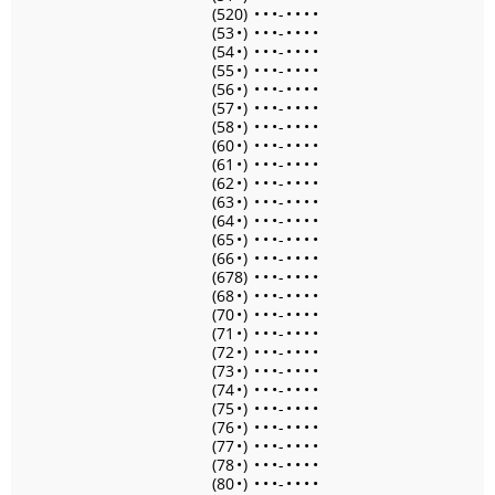
(520)
•
•
•
-
•
•
•
•
(53
•
)
•
•
•
-
•
•
•
•
(54
•
)
•
•
•
-
•
•
•
•
(55
•
)
•
•
•
-
•
•
•
•
(56
•
)
•
•
•
-
•
•
•
•
(57
•
)
•
•
•
-
•
•
•
•
(58
•
)
•
•
•
-
•
•
•
•
(60
•
)
•
•
•
-
•
•
•
•
(61
•
)
•
•
•
-
•
•
•
•
(62
•
)
•
•
•
-
•
•
•
•
(63
•
)
•
•
•
-
•
•
•
•
(64
•
)
•
•
•
-
•
•
•
•
(65
•
)
•
•
•
-
•
•
•
•
(66
•
)
•
•
•
-
•
•
•
•
(678)
•
•
•
-
•
•
•
•
(68
•
)
•
•
•
-
•
•
•
•
(70
•
)
•
•
•
-
•
•
•
•
(71
•
)
•
•
•
-
•
•
•
•
(72
•
)
•
•
•
-
•
•
•
•
(73
•
)
•
•
•
-
•
•
•
•
(74
•
)
•
•
•
-
•
•
•
•
(75
•
)
•
•
•
-
•
•
•
•
(76
•
)
•
•
•
-
•
•
•
•
(77
•
)
•
•
•
-
•
•
•
•
(78
•
)
•
•
•
-
•
•
•
•
(80
•
)
•
•
•
-
•
•
•
•