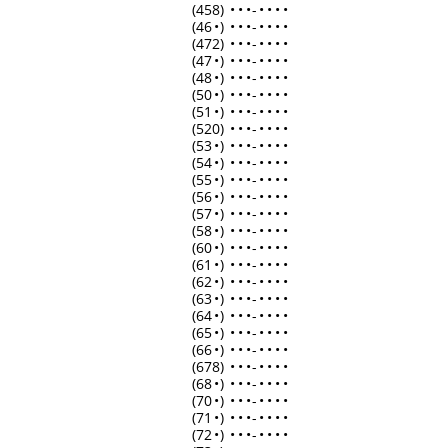
(458)
•
•
•
-
•
•
•
•
(46
•
)
•
•
•
-
•
•
•
•
(472)
•
•
•
-
•
•
•
•
(47
•
)
•
•
•
-
•
•
•
•
(48
•
)
•
•
•
-
•
•
•
•
(50
•
)
•
•
•
-
•
•
•
•
(51
•
)
•
•
•
-
•
•
•
•
(520)
•
•
•
-
•
•
•
•
(53
•
)
•
•
•
-
•
•
•
•
(54
•
)
•
•
•
-
•
•
•
•
(55
•
)
•
•
•
-
•
•
•
•
(56
•
)
•
•
•
-
•
•
•
•
(57
•
)
•
•
•
-
•
•
•
•
(58
•
)
•
•
•
-
•
•
•
•
(60
•
)
•
•
•
-
•
•
•
•
(61
•
)
•
•
•
-
•
•
•
•
(62
•
)
•
•
•
-
•
•
•
•
(63
•
)
•
•
•
-
•
•
•
•
(64
•
)
•
•
•
-
•
•
•
•
(65
•
)
•
•
•
-
•
•
•
•
(66
•
)
•
•
•
-
•
•
•
•
(678)
•
•
•
-
•
•
•
•
(68
•
)
•
•
•
-
•
•
•
•
(70
•
)
•
•
•
-
•
•
•
•
(71
•
)
•
•
•
-
•
•
•
•
(72
•
)
•
•
•
-
•
•
•
•