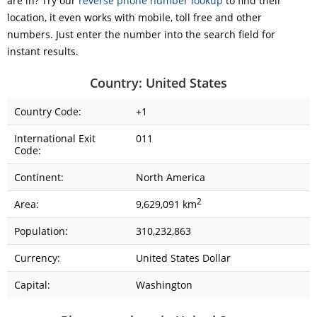
are in? Try our
reverse phone number lookup
to find their
location, it even works with mobile, toll free and other
numbers. Just enter the number into the search field for
instant results.
Country: United States
Country Code:
+1
International Exit
011
Code:
Continent:
North America
2
Area:
9,629,091 km
Population:
310,232,863
Currency:
United States Dollar
Capital:
Washington