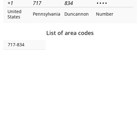
+1
717
834
•
•
•
•
United
Pennsylvania
Duncannon
Number
States
List of area codes
717-834