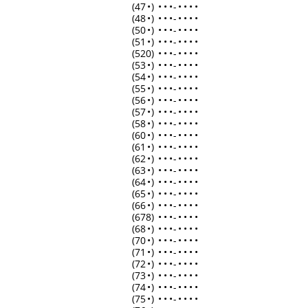
(47
•
)
•
•
•
-
•
•
•
•
(48
•
)
•
•
•
-
•
•
•
•
(50
•
)
•
•
•
-
•
•
•
•
(51
•
)
•
•
•
-
•
•
•
•
(520)
•
•
•
-
•
•
•
•
(53
•
)
•
•
•
-
•
•
•
•
(54
•
)
•
•
•
-
•
•
•
•
(55
•
)
•
•
•
-
•
•
•
•
(56
•
)
•
•
•
-
•
•
•
•
(57
•
)
•
•
•
-
•
•
•
•
(58
•
)
•
•
•
-
•
•
•
•
(60
•
)
•
•
•
-
•
•
•
•
(61
•
)
•
•
•
-
•
•
•
•
(62
•
)
•
•
•
-
•
•
•
•
(63
•
)
•
•
•
-
•
•
•
•
(64
•
)
•
•
•
-
•
•
•
•
(65
•
)
•
•
•
-
•
•
•
•
(66
•
)
•
•
•
-
•
•
•
•
(678)
•
•
•
-
•
•
•
•
(68
•
)
•
•
•
-
•
•
•
•
(70
•
)
•
•
•
-
•
•
•
•
(71
•
)
•
•
•
-
•
•
•
•
(72
•
)
•
•
•
-
•
•
•
•
(73
•
)
•
•
•
-
•
•
•
•
(74
•
)
•
•
•
-
•
•
•
•
(75
•
)
•
•
•
-
•
•
•
•