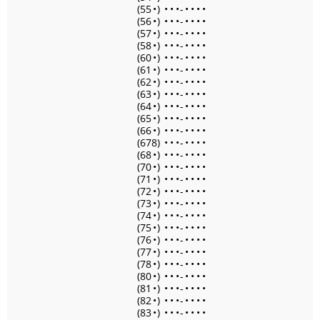
(55
•
)
•
•
•
-
•
•
•
•
(56
•
)
•
•
•
-
•
•
•
•
(57
•
)
•
•
•
-
•
•
•
•
(58
•
)
•
•
•
-
•
•
•
•
(60
•
)
•
•
•
-
•
•
•
•
(61
•
)
•
•
•
-
•
•
•
•
(62
•
)
•
•
•
-
•
•
•
•
(63
•
)
•
•
•
-
•
•
•
•
(64
•
)
•
•
•
-
•
•
•
•
(65
•
)
•
•
•
-
•
•
•
•
(66
•
)
•
•
•
-
•
•
•
•
(678)
•
•
•
-
•
•
•
•
(68
•
)
•
•
•
-
•
•
•
•
(70
•
)
•
•
•
-
•
•
•
•
(71
•
)
•
•
•
-
•
•
•
•
(72
•
)
•
•
•
-
•
•
•
•
(73
•
)
•
•
•
-
•
•
•
•
(74
•
)
•
•
•
-
•
•
•
•
(75
•
)
•
•
•
-
•
•
•
•
(76
•
)
•
•
•
-
•
•
•
•
(77
•
)
•
•
•
-
•
•
•
•
(78
•
)
•
•
•
-
•
•
•
•
(80
•
)
•
•
•
-
•
•
•
•
(81
•
)
•
•
•
-
•
•
•
•
(82
•
)
•
•
•
-
•
•
•
•
(83
•
)
•
•
•
-
•
•
•
•