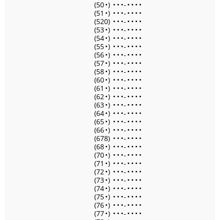
(50
•
)
•
•
•
-
•
•
•
•
(51
•
)
•
•
•
-
•
•
•
•
(520)
•
•
•
-
•
•
•
•
(53
•
)
•
•
•
-
•
•
•
•
(54
•
)
•
•
•
-
•
•
•
•
(55
•
)
•
•
•
-
•
•
•
•
(56
•
)
•
•
•
-
•
•
•
•
(57
•
)
•
•
•
-
•
•
•
•
(58
•
)
•
•
•
-
•
•
•
•
(60
•
)
•
•
•
-
•
•
•
•
(61
•
)
•
•
•
-
•
•
•
•
(62
•
)
•
•
•
-
•
•
•
•
(63
•
)
•
•
•
-
•
•
•
•
(64
•
)
•
•
•
-
•
•
•
•
(65
•
)
•
•
•
-
•
•
•
•
(66
•
)
•
•
•
-
•
•
•
•
(678)
•
•
•
-
•
•
•
•
(68
•
)
•
•
•
-
•
•
•
•
(70
•
)
•
•
•
-
•
•
•
•
(71
•
)
•
•
•
-
•
•
•
•
(72
•
)
•
•
•
-
•
•
•
•
(73
•
)
•
•
•
-
•
•
•
•
(74
•
)
•
•
•
-
•
•
•
•
(75
•
)
•
•
•
-
•
•
•
•
(76
•
)
•
•
•
-
•
•
•
•
(77
•
)
•
•
•
-
•
•
•
•