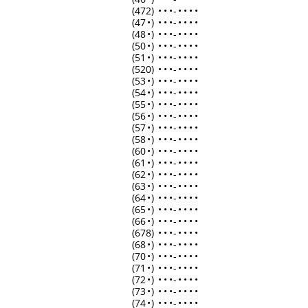
(472)
•
•
•
-
•
•
•
•
(47
•
)
•
•
•
-
•
•
•
•
(48
•
)
•
•
•
-
•
•
•
•
(50
•
)
•
•
•
-
•
•
•
•
(51
•
)
•
•
•
-
•
•
•
•
(520)
•
•
•
-
•
•
•
•
(53
•
)
•
•
•
-
•
•
•
•
(54
•
)
•
•
•
-
•
•
•
•
(55
•
)
•
•
•
-
•
•
•
•
(56
•
)
•
•
•
-
•
•
•
•
(57
•
)
•
•
•
-
•
•
•
•
(58
•
)
•
•
•
-
•
•
•
•
(60
•
)
•
•
•
-
•
•
•
•
(61
•
)
•
•
•
-
•
•
•
•
(62
•
)
•
•
•
-
•
•
•
•
(63
•
)
•
•
•
-
•
•
•
•
(64
•
)
•
•
•
-
•
•
•
•
(65
•
)
•
•
•
-
•
•
•
•
(66
•
)
•
•
•
-
•
•
•
•
(678)
•
•
•
-
•
•
•
•
(68
•
)
•
•
•
-
•
•
•
•
(70
•
)
•
•
•
-
•
•
•
•
(71
•
)
•
•
•
-
•
•
•
•
(72
•
)
•
•
•
-
•
•
•
•
(73
•
)
•
•
•
-
•
•
•
•
(74
•
)
•
•
•
-
•
•
•
•