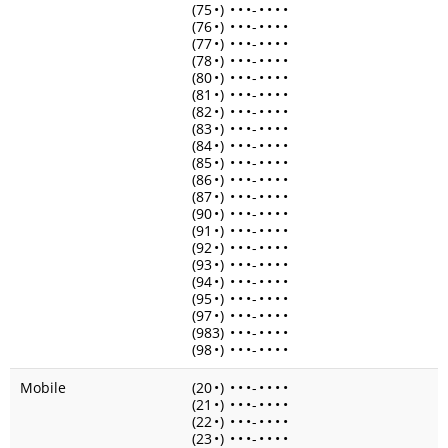
(75
•
)
•
•
•
-
•
•
•
•
(76
•
)
•
•
•
-
•
•
•
•
(77
•
)
•
•
•
-
•
•
•
•
(78
•
)
•
•
•
-
•
•
•
•
(80
•
)
•
•
•
-
•
•
•
•
(81
•
)
•
•
•
-
•
•
•
•
(82
•
)
•
•
•
-
•
•
•
•
(83
•
)
•
•
•
-
•
•
•
•
(84
•
)
•
•
•
-
•
•
•
•
(85
•
)
•
•
•
-
•
•
•
•
(86
•
)
•
•
•
-
•
•
•
•
(87
•
)
•
•
•
-
•
•
•
•
(90
•
)
•
•
•
-
•
•
•
•
(91
•
)
•
•
•
-
•
•
•
•
(92
•
)
•
•
•
-
•
•
•
•
(93
•
)
•
•
•
-
•
•
•
•
(94
•
)
•
•
•
-
•
•
•
•
(95
•
)
•
•
•
-
•
•
•
•
(97
•
)
•
•
•
-
•
•
•
•
(983)
•
•
•
-
•
•
•
•
(98
•
)
•
•
•
-
•
•
•
•
Mobile
(20
•
)
•
•
•
-
•
•
•
•
(21
•
)
•
•
•
-
•
•
•
•
(22
•
)
•
•
•
-
•
•
•
•
(23
•
)
•
•
•
-
•
•
•
•