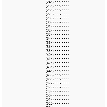
(24
•
)
•
•
•
-
•
•
•
•
(25
•
)
•
•
•
-
•
•
•
•
(26
•
)
•
•
•
-
•
•
•
•
(27
•
)
•
•
•
-
•
•
•
•
(28
•
)
•
•
•
-
•
•
•
•
(30
•
)
•
•
•
-
•
•
•
•
(31
•
)
•
•
•
-
•
•
•
•
(32
•
)
•
•
•
-
•
•
•
•
(33
•
)
•
•
•
-
•
•
•
•
(34
•
)
•
•
•
-
•
•
•
•
(35
•
)
•
•
•
-
•
•
•
•
(36
•
)
•
•
•
-
•
•
•
•
(38
•
)
•
•
•
-
•
•
•
•
(40
•
)
•
•
•
-
•
•
•
•
(41
•
)
•
•
•
-
•
•
•
•
(42
•
)
•
•
•
-
•
•
•
•
(43
•
)
•
•
•
-
•
•
•
•
(44
•
)
•
•
•
-
•
•
•
•
(458)
•
•
•
-
•
•
•
•
(46
•
)
•
•
•
-
•
•
•
•
(472)
•
•
•
-
•
•
•
•
(47
•
)
•
•
•
-
•
•
•
•
(48
•
)
•
•
•
-
•
•
•
•
(50
•
)
•
•
•
-
•
•
•
•
(51
•
)
•
•
•
-
•
•
•
•
(520)
•
•
•
-
•
•
•
•