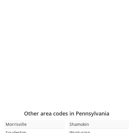
Other area codes in Pennsylvania
Morrisville
Shamokin
Souderton
Wyalusing