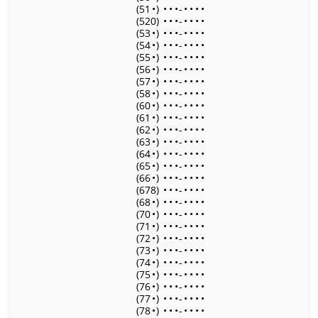
(51
•
)
•
•
•
-
•
•
•
•
(520)
•
•
•
-
•
•
•
•
(53
•
)
•
•
•
-
•
•
•
•
(54
•
)
•
•
•
-
•
•
•
•
(55
•
)
•
•
•
-
•
•
•
•
(56
•
)
•
•
•
-
•
•
•
•
(57
•
)
•
•
•
-
•
•
•
•
(58
•
)
•
•
•
-
•
•
•
•
(60
•
)
•
•
•
-
•
•
•
•
(61
•
)
•
•
•
-
•
•
•
•
(62
•
)
•
•
•
-
•
•
•
•
(63
•
)
•
•
•
-
•
•
•
•
(64
•
)
•
•
•
-
•
•
•
•
(65
•
)
•
•
•
-
•
•
•
•
(66
•
)
•
•
•
-
•
•
•
•
(678)
•
•
•
-
•
•
•
•
(68
•
)
•
•
•
-
•
•
•
•
(70
•
)
•
•
•
-
•
•
•
•
(71
•
)
•
•
•
-
•
•
•
•
(72
•
)
•
•
•
-
•
•
•
•
(73
•
)
•
•
•
-
•
•
•
•
(74
•
)
•
•
•
-
•
•
•
•
(75
•
)
•
•
•
-
•
•
•
•
(76
•
)
•
•
•
-
•
•
•
•
(77
•
)
•
•
•
-
•
•
•
•
(78
•
)
•
•
•
-
•
•
•
•