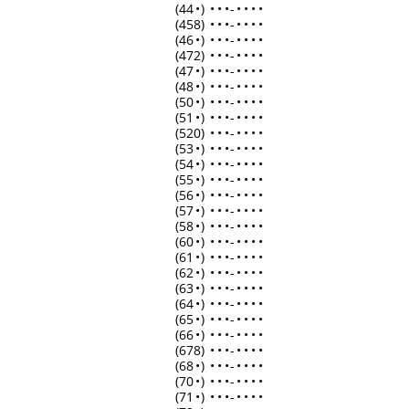
(44
•
)
•
•
•
-
•
•
•
•
(458)
•
•
•
-
•
•
•
•
(46
•
)
•
•
•
-
•
•
•
•
(472)
•
•
•
-
•
•
•
•
(47
•
)
•
•
•
-
•
•
•
•
(48
•
)
•
•
•
-
•
•
•
•
(50
•
)
•
•
•
-
•
•
•
•
(51
•
)
•
•
•
-
•
•
•
•
(520)
•
•
•
-
•
•
•
•
(53
•
)
•
•
•
-
•
•
•
•
(54
•
)
•
•
•
-
•
•
•
•
(55
•
)
•
•
•
-
•
•
•
•
(56
•
)
•
•
•
-
•
•
•
•
(57
•
)
•
•
•
-
•
•
•
•
(58
•
)
•
•
•
-
•
•
•
•
(60
•
)
•
•
•
-
•
•
•
•
(61
•
)
•
•
•
-
•
•
•
•
(62
•
)
•
•
•
-
•
•
•
•
(63
•
)
•
•
•
-
•
•
•
•
(64
•
)
•
•
•
-
•
•
•
•
(65
•
)
•
•
•
-
•
•
•
•
(66
•
)
•
•
•
-
•
•
•
•
(678)
•
•
•
-
•
•
•
•
(68
•
)
•
•
•
-
•
•
•
•
(70
•
)
•
•
•
-
•
•
•
•
(71
•
)
•
•
•
-
•
•
•
•