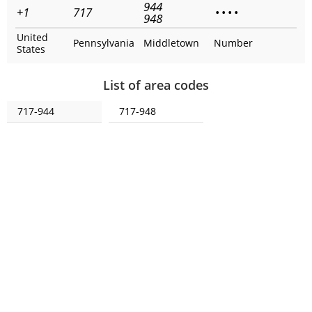
944
+1
717
•
•
•
•
948
United
Pennsylvania
Middletown
Number
States
List of area codes
717-944
717-948