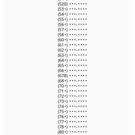
(520)
•
•
•
-
•
•
•
•
(53
•
)
•
•
•
-
•
•
•
•
(54
•
)
•
•
•
-
•
•
•
•
(55
•
)
•
•
•
-
•
•
•
•
(56
•
)
•
•
•
-
•
•
•
•
(57
•
)
•
•
•
-
•
•
•
•
(58
•
)
•
•
•
-
•
•
•
•
(60
•
)
•
•
•
-
•
•
•
•
(61
•
)
•
•
•
-
•
•
•
•
(62
•
)
•
•
•
-
•
•
•
•
(63
•
)
•
•
•
-
•
•
•
•
(64
•
)
•
•
•
-
•
•
•
•
(65
•
)
•
•
•
-
•
•
•
•
(66
•
)
•
•
•
-
•
•
•
•
(678)
•
•
•
-
•
•
•
•
(68
•
)
•
•
•
-
•
•
•
•
(70
•
)
•
•
•
-
•
•
•
•
(71
•
)
•
•
•
-
•
•
•
•
(72
•
)
•
•
•
-
•
•
•
•
(73
•
)
•
•
•
-
•
•
•
•
(74
•
)
•
•
•
-
•
•
•
•
(75
•
)
•
•
•
-
•
•
•
•
(76
•
)
•
•
•
-
•
•
•
•
(77
•
)
•
•
•
-
•
•
•
•
(78
•
)
•
•
•
-
•
•
•
•
(80
•
)
•
•
•
-
•
•
•
•