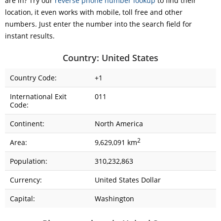
are in? Try our
reverse phone number lookup
to find their
location, it even works with mobile, toll free and other
numbers. Just enter the number into the search field for
instant results.
Country: United States
Country Code:
+1
International Exit
011
Code:
Continent:
North America
2
Area:
9,629,091 km
Population:
310,232,863
Currency:
United States Dollar
Capital:
Washington