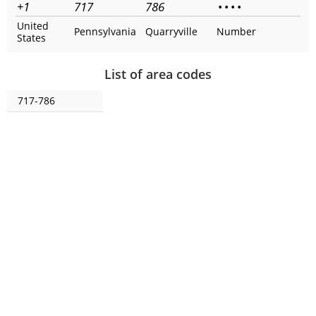
+1
717
786
•
•
•
•
United
Pennsylvania
Quarryville
Number
States
List of area codes
717-786