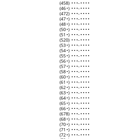
(458)
•
•
•
-
•
•
•
•
(46
•
)
•
•
•
-
•
•
•
•
(472)
•
•
•
-
•
•
•
•
(47
•
)
•
•
•
-
•
•
•
•
(48
•
)
•
•
•
-
•
•
•
•
(50
•
)
•
•
•
-
•
•
•
•
(51
•
)
•
•
•
-
•
•
•
•
(520)
•
•
•
-
•
•
•
•
(53
•
)
•
•
•
-
•
•
•
•
(54
•
)
•
•
•
-
•
•
•
•
(55
•
)
•
•
•
-
•
•
•
•
(56
•
)
•
•
•
-
•
•
•
•
(57
•
)
•
•
•
-
•
•
•
•
(58
•
)
•
•
•
-
•
•
•
•
(60
•
)
•
•
•
-
•
•
•
•
(61
•
)
•
•
•
-
•
•
•
•
(62
•
)
•
•
•
-
•
•
•
•
(63
•
)
•
•
•
-
•
•
•
•
(64
•
)
•
•
•
-
•
•
•
•
(65
•
)
•
•
•
-
•
•
•
•
(66
•
)
•
•
•
-
•
•
•
•
(678)
•
•
•
-
•
•
•
•
(68
•
)
•
•
•
-
•
•
•
•
(70
•
)
•
•
•
-
•
•
•
•
(71
•
)
•
•
•
-
•
•
•
•
(72
•
)
•
•
•
-
•
•
•
•