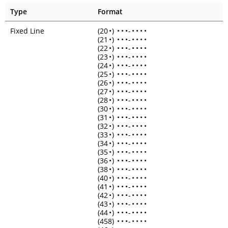
Type
Format
Fixed Line
(20
•
)
•
•
•
-
•
•
•
•
(21
•
)
•
•
•
-
•
•
•
•
(22
•
)
•
•
•
-
•
•
•
•
(23
•
)
•
•
•
-
•
•
•
•
(24
•
)
•
•
•
-
•
•
•
•
(25
•
)
•
•
•
-
•
•
•
•
(26
•
)
•
•
•
-
•
•
•
•
(27
•
)
•
•
•
-
•
•
•
•
(28
•
)
•
•
•
-
•
•
•
•
(30
•
)
•
•
•
-
•
•
•
•
(31
•
)
•
•
•
-
•
•
•
•
(32
•
)
•
•
•
-
•
•
•
•
(33
•
)
•
•
•
-
•
•
•
•
(34
•
)
•
•
•
-
•
•
•
•
(35
•
)
•
•
•
-
•
•
•
•
(36
•
)
•
•
•
-
•
•
•
•
(38
•
)
•
•
•
-
•
•
•
•
(40
•
)
•
•
•
-
•
•
•
•
(41
•
)
•
•
•
-
•
•
•
•
(42
•
)
•
•
•
-
•
•
•
•
(43
•
)
•
•
•
-
•
•
•
•
(44
•
)
•
•
•
-
•
•
•
•
(458)
•
•
•
-
•
•
•
•