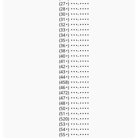
(27
•
)
•
•
•
-
•
•
•
•
(28
•
)
•
•
•
-
•
•
•
•
(30
•
)
•
•
•
-
•
•
•
•
(31
•
)
•
•
•
-
•
•
•
•
(32
•
)
•
•
•
-
•
•
•
•
(33
•
)
•
•
•
-
•
•
•
•
(34
•
)
•
•
•
-
•
•
•
•
(35
•
)
•
•
•
-
•
•
•
•
(36
•
)
•
•
•
-
•
•
•
•
(38
•
)
•
•
•
-
•
•
•
•
(40
•
)
•
•
•
-
•
•
•
•
(41
•
)
•
•
•
-
•
•
•
•
(42
•
)
•
•
•
-
•
•
•
•
(43
•
)
•
•
•
-
•
•
•
•
(44
•
)
•
•
•
-
•
•
•
•
(458)
•
•
•
-
•
•
•
•
(46
•
)
•
•
•
-
•
•
•
•
(472)
•
•
•
-
•
•
•
•
(47
•
)
•
•
•
-
•
•
•
•
(48
•
)
•
•
•
-
•
•
•
•
(50
•
)
•
•
•
-
•
•
•
•
(51
•
)
•
•
•
-
•
•
•
•
(520)
•
•
•
-
•
•
•
•
(53
•
)
•
•
•
-
•
•
•
•
(54
•
)
•
•
•
-
•
•
•
•
(55
•
)
•
•
•
-
•
•
•
•