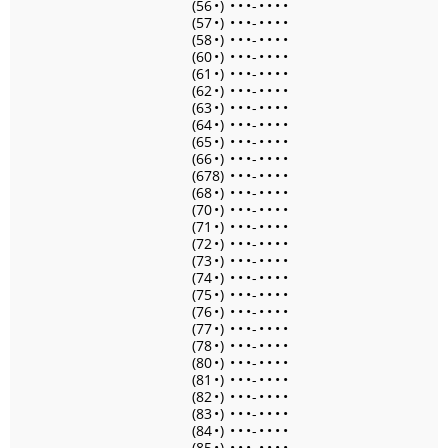
(56
•
)
•
•
•
-
•
•
•
•
(57
•
)
•
•
•
-
•
•
•
•
(58
•
)
•
•
•
-
•
•
•
•
(60
•
)
•
•
•
-
•
•
•
•
(61
•
)
•
•
•
-
•
•
•
•
(62
•
)
•
•
•
-
•
•
•
•
(63
•
)
•
•
•
-
•
•
•
•
(64
•
)
•
•
•
-
•
•
•
•
(65
•
)
•
•
•
-
•
•
•
•
(66
•
)
•
•
•
-
•
•
•
•
(678)
•
•
•
-
•
•
•
•
(68
•
)
•
•
•
-
•
•
•
•
(70
•
)
•
•
•
-
•
•
•
•
(71
•
)
•
•
•
-
•
•
•
•
(72
•
)
•
•
•
-
•
•
•
•
(73
•
)
•
•
•
-
•
•
•
•
(74
•
)
•
•
•
-
•
•
•
•
(75
•
)
•
•
•
-
•
•
•
•
(76
•
)
•
•
•
-
•
•
•
•
(77
•
)
•
•
•
-
•
•
•
•
(78
•
)
•
•
•
-
•
•
•
•
(80
•
)
•
•
•
-
•
•
•
•
(81
•
)
•
•
•
-
•
•
•
•
(82
•
)
•
•
•
-
•
•
•
•
(83
•
)
•
•
•
-
•
•
•
•
(84
•
)
•
•
•
-
•
•
•
•
(85
•
)
•
•
•
-
•
•
•
•