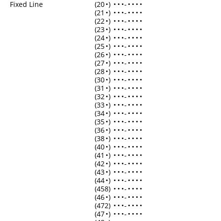
Fixed Line
(20
•
)
•
•
•
-
•
•
•
•
(21
•
)
•
•
•
-
•
•
•
•
(22
•
)
•
•
•
-
•
•
•
•
(23
•
)
•
•
•
-
•
•
•
•
(24
•
)
•
•
•
-
•
•
•
•
(25
•
)
•
•
•
-
•
•
•
•
(26
•
)
•
•
•
-
•
•
•
•
(27
•
)
•
•
•
-
•
•
•
•
(28
•
)
•
•
•
-
•
•
•
•
(30
•
)
•
•
•
-
•
•
•
•
(31
•
)
•
•
•
-
•
•
•
•
(32
•
)
•
•
•
-
•
•
•
•
(33
•
)
•
•
•
-
•
•
•
•
(34
•
)
•
•
•
-
•
•
•
•
(35
•
)
•
•
•
-
•
•
•
•
(36
•
)
•
•
•
-
•
•
•
•
(38
•
)
•
•
•
-
•
•
•
•
(40
•
)
•
•
•
-
•
•
•
•
(41
•
)
•
•
•
-
•
•
•
•
(42
•
)
•
•
•
-
•
•
•
•
(43
•
)
•
•
•
-
•
•
•
•
(44
•
)
•
•
•
-
•
•
•
•
(458)
•
•
•
-
•
•
•
•
(46
•
)
•
•
•
-
•
•
•
•
(472)
•
•
•
-
•
•
•
•
(47
•
)
•
•
•
-
•
•
•
•