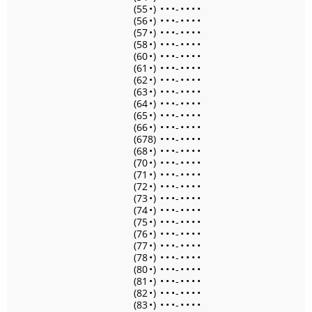
(55
•
)
•
•
•
-
•
•
•
•
(56
•
)
•
•
•
-
•
•
•
•
(57
•
)
•
•
•
-
•
•
•
•
(58
•
)
•
•
•
-
•
•
•
•
(60
•
)
•
•
•
-
•
•
•
•
(61
•
)
•
•
•
-
•
•
•
•
(62
•
)
•
•
•
-
•
•
•
•
(63
•
)
•
•
•
-
•
•
•
•
(64
•
)
•
•
•
-
•
•
•
•
(65
•
)
•
•
•
-
•
•
•
•
(66
•
)
•
•
•
-
•
•
•
•
(678)
•
•
•
-
•
•
•
•
(68
•
)
•
•
•
-
•
•
•
•
(70
•
)
•
•
•
-
•
•
•
•
(71
•
)
•
•
•
-
•
•
•
•
(72
•
)
•
•
•
-
•
•
•
•
(73
•
)
•
•
•
-
•
•
•
•
(74
•
)
•
•
•
-
•
•
•
•
(75
•
)
•
•
•
-
•
•
•
•
(76
•
)
•
•
•
-
•
•
•
•
(77
•
)
•
•
•
-
•
•
•
•
(78
•
)
•
•
•
-
•
•
•
•
(80
•
)
•
•
•
-
•
•
•
•
(81
•
)
•
•
•
-
•
•
•
•
(82
•
)
•
•
•
-
•
•
•
•
(83
•
)
•
•
•
-
•
•
•
•