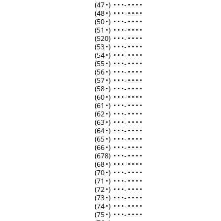
(47
•
)
•
•
•
-
•
•
•
•
(48
•
)
•
•
•
-
•
•
•
•
(50
•
)
•
•
•
-
•
•
•
•
(51
•
)
•
•
•
-
•
•
•
•
(520)
•
•
•
-
•
•
•
•
(53
•
)
•
•
•
-
•
•
•
•
(54
•
)
•
•
•
-
•
•
•
•
(55
•
)
•
•
•
-
•
•
•
•
(56
•
)
•
•
•
-
•
•
•
•
(57
•
)
•
•
•
-
•
•
•
•
(58
•
)
•
•
•
-
•
•
•
•
(60
•
)
•
•
•
-
•
•
•
•
(61
•
)
•
•
•
-
•
•
•
•
(62
•
)
•
•
•
-
•
•
•
•
(63
•
)
•
•
•
-
•
•
•
•
(64
•
)
•
•
•
-
•
•
•
•
(65
•
)
•
•
•
-
•
•
•
•
(66
•
)
•
•
•
-
•
•
•
•
(678)
•
•
•
-
•
•
•
•
(68
•
)
•
•
•
-
•
•
•
•
(70
•
)
•
•
•
-
•
•
•
•
(71
•
)
•
•
•
-
•
•
•
•
(72
•
)
•
•
•
-
•
•
•
•
(73
•
)
•
•
•
-
•
•
•
•
(74
•
)
•
•
•
-
•
•
•
•
(75
•
)
•
•
•
-
•
•
•
•