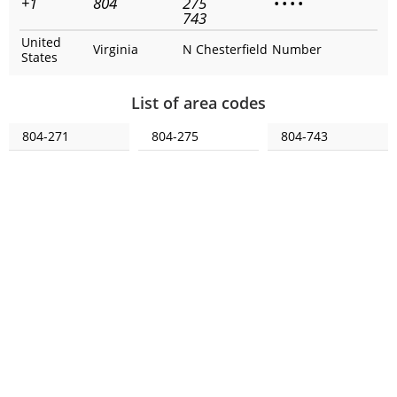
+1
804
275
•
•
•
•
743
United
Virginia
N Chesterfield
Number
States
List of area codes
804-271
804-275
804-743