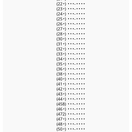
(22
•
)
•
•
•
-
•
•
•
•
(23
•
)
•
•
•
-
•
•
•
•
(24
•
)
•
•
•
-
•
•
•
•
(25
•
)
•
•
•
-
•
•
•
•
(26
•
)
•
•
•
-
•
•
•
•
(27
•
)
•
•
•
-
•
•
•
•
(28
•
)
•
•
•
-
•
•
•
•
(30
•
)
•
•
•
-
•
•
•
•
(31
•
)
•
•
•
-
•
•
•
•
(32
•
)
•
•
•
-
•
•
•
•
(33
•
)
•
•
•
-
•
•
•
•
(34
•
)
•
•
•
-
•
•
•
•
(35
•
)
•
•
•
-
•
•
•
•
(36
•
)
•
•
•
-
•
•
•
•
(38
•
)
•
•
•
-
•
•
•
•
(40
•
)
•
•
•
-
•
•
•
•
(41
•
)
•
•
•
-
•
•
•
•
(42
•
)
•
•
•
-
•
•
•
•
(43
•
)
•
•
•
-
•
•
•
•
(44
•
)
•
•
•
-
•
•
•
•
(458)
•
•
•
-
•
•
•
•
(46
•
)
•
•
•
-
•
•
•
•
(472)
•
•
•
-
•
•
•
•
(47
•
)
•
•
•
-
•
•
•
•
(48
•
)
•
•
•
-
•
•
•
•
(50
•
)
•
•
•
-
•
•
•
•