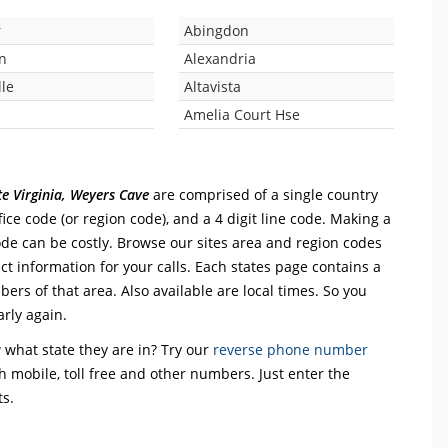
r
Abingdon
n
Alexandria
lle
Altavista
Amelia Court Hse
te Virginia, Weyers Cave
are comprised of a single country
office code (or region code), and a 4 digit line code. Making a
code can be costly. Browse our sites area and region codes
ct information for your calls. Each states page contains a
mbers of that area. Also available are local times. So you
arly again.
what state they are in? Try our
reverse phone number
th mobile, toll free and other numbers. Just enter the
ts.