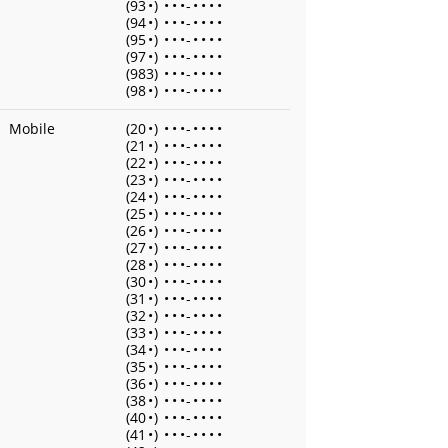
(93
•
)
•
•
•
-
•
•
•
•
(94
•
)
•
•
•
-
•
•
•
•
(95
•
)
•
•
•
-
•
•
•
•
(97
•
)
•
•
•
-
•
•
•
•
(983)
•
•
•
-
•
•
•
•
(98
•
)
•
•
•
-
•
•
•
•
Mobile
(20
•
)
•
•
•
-
•
•
•
•
(21
•
)
•
•
•
-
•
•
•
•
(22
•
)
•
•
•
-
•
•
•
•
(23
•
)
•
•
•
-
•
•
•
•
(24
•
)
•
•
•
-
•
•
•
•
(25
•
)
•
•
•
-
•
•
•
•
(26
•
)
•
•
•
-
•
•
•
•
(27
•
)
•
•
•
-
•
•
•
•
(28
•
)
•
•
•
-
•
•
•
•
(30
•
)
•
•
•
-
•
•
•
•
(31
•
)
•
•
•
-
•
•
•
•
(32
•
)
•
•
•
-
•
•
•
•
(33
•
)
•
•
•
-
•
•
•
•
(34
•
)
•
•
•
-
•
•
•
•
(35
•
)
•
•
•
-
•
•
•
•
(36
•
)
•
•
•
-
•
•
•
•
(38
•
)
•
•
•
-
•
•
•
•
(40
•
)
•
•
•
-
•
•
•
•
(41
•
)
•
•
•
-
•
•
•
•