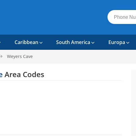
Caribbean
South America
Europa
Weyers Cave
e
Area Codes