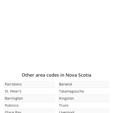
Other area codes in Nova Scotia
Parrsboro
Berwick
St. Peter's
Tatamagouche
Barrington
Kingston
Pubnico
Truro
Glace Bay
Liverpool