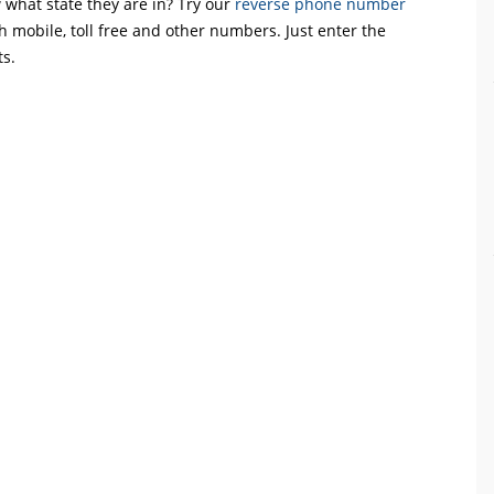
what state they are in? Try our
reverse phone number
th mobile, toll free and other numbers. Just enter the
ts.