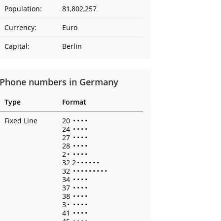
Population:
81,802,257
Currency:
Euro
Capital:
Berlin
Phone numbers in Germany
Type
Format
Fixed Line
20
•
•
•
•
24
•
•
•
•
27
•
•
•
•
28
•
•
•
•
2
•
•
•
•
•
32 2
•
•
•
•
•
•
32
•
•
•
•
•
•
•
•
•
34
•
•
•
•
37
•
•
•
•
38
•
•
•
•
3
•
•
•
•
•
41
•
•
•
•