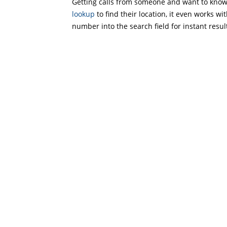
Getting calls from someone and want to know 
lookup
to find their location, it even works wi
number into the search field for instant resul