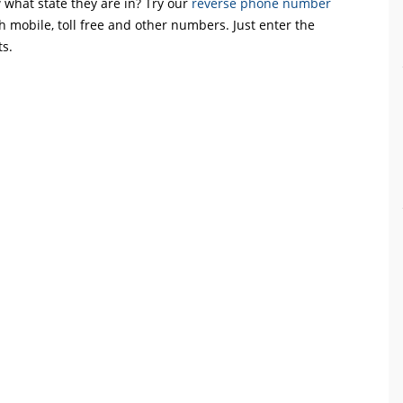
what state they are in? Try our
reverse phone number
th mobile, toll free and other numbers. Just enter the
ts.