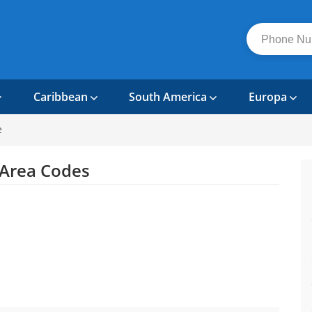
Caribbean
South America
Europa
e
Area Codes