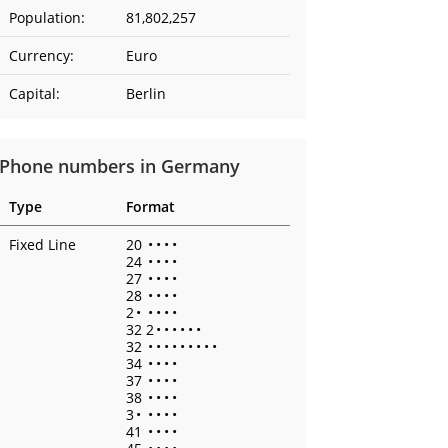
Population:
81,802,257
Currency:
Euro
Capital:
Berlin
Phone numbers in Germany
Type
Format
Fixed Line
20
•
•
•
•
24
•
•
•
•
27
•
•
•
•
28
•
•
•
•
2
•
•
•
•
•
32 2
•
•
•
•
•
•
32
•
•
•
•
•
•
•
•
•
34
•
•
•
•
37
•
•
•
•
38
•
•
•
•
3
•
•
•
•
•
41
•
•
•
•