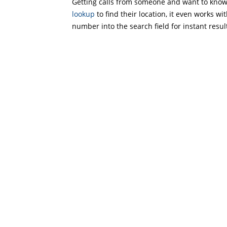
Getting calls from someone and want to know 
lookup
to find their location, it even works wi
number into the search field for instant resul