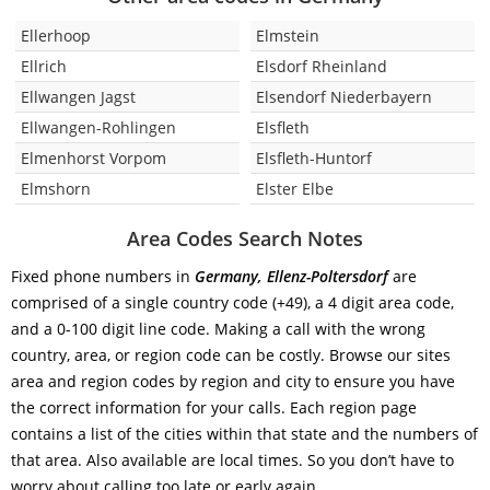
Ellerhoop
Elmstein
Ellrich
Elsdorf Rheinland
Ellwangen Jagst
Elsendorf Niederbayern
Ellwangen-Rohlingen
Elsfleth
Elmenhorst Vorpom
Elsfleth-Huntorf
Elmshorn
Elster Elbe
Area Codes Search Notes
Fixed phone numbers in
Germany, Ellenz-Poltersdorf
are
comprised of a single country code (+49), a 4 digit area code,
and a 0-100 digit line code. Making a call with the wrong
country, area, or region code can be costly. Browse our sites
area and region codes by region and city to ensure you have
the correct information for your calls. Each region page
contains a list of the cities within that state and the numbers of
that area. Also available are local times. So you don’t have to
worry about calling too late or early again.